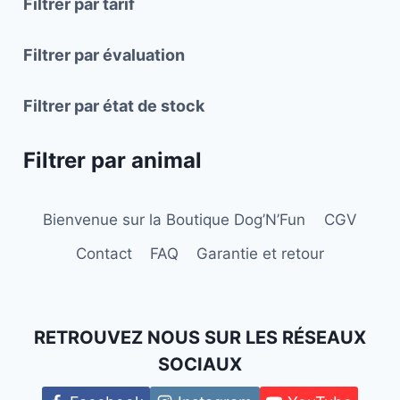
Filtrer par tarif
être
choisies
Filtrer par évaluation
sur
la
Filtrer par état de stock
page
du
Filtrer par animal
produit
Bienvenue sur la Boutique Dog’N’Fun
CGV
Contact
FAQ
Garantie et retour
RETROUVEZ NOUS SUR LES RÉSEAUX
SOCIAUX