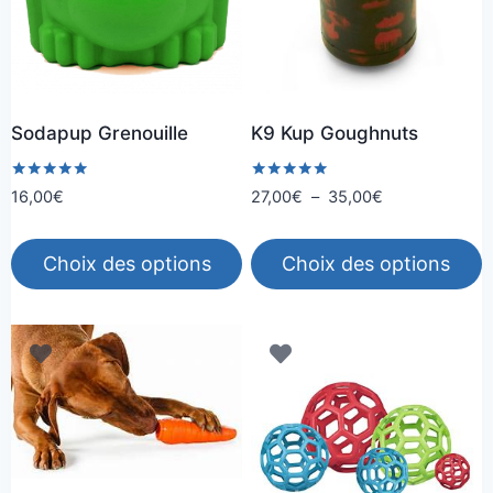
Sodapup Grenouille
K9 Kup Goughnuts
Note
Note
Plage
16,00
€
27,00
€
–
35,00
€
5.00
5.00
de
sur 5
sur 5
prix :
Choix des options
Choix des options
27,00€
à
Ce
Ce
35,00€
produit
produit
a
a
plusieurs
plusieurs
variations.
variations.
Les
Les
options
options