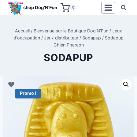
Aller
shop Dog'N'Fun
0
au
contenu
Accueil
/
Bienvenue sur la Boutique Dog’N’Fun
/
Jeux
d'occupation
/
Jeux distributeur
/
Sodapup
/
Sodapup
Chien Pharaon
SODAPUP
Promo !