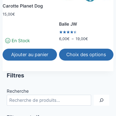
peuvent
peuvent
Carotte Planet Dog
être
être
15,00
€
choisies
choisies
Balle JW
sur
sur
la
la
Note
Plage
6,00
€
–
19,00
€
page
page
En Stock
4.33
de
sur 5
du
du
prix :
produit
produit
Ajouter au panier
Choix des options
6,00€
à
Ce
19,00€
produit
Filtres
a
plusieurs
Recherche
variations.
Les
options
peuvent