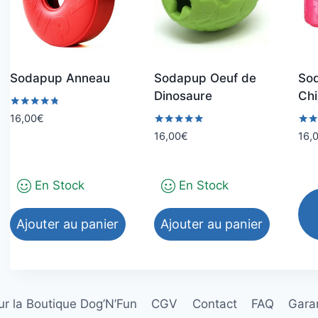
Sodapup Anneau
Sodapup Oeuf de
So
Dinosaure
Chi
Note
16,00
€
4.67
Note
Note
16,00
€
16,
sur 5
5.00
5.00
sur 5
sur 
En Stock
En Stock
Ajouter au panier
Ajouter au panier
Ce
pro
a
r la Boutique Dog’N’Fun
CGV
Contact
FAQ
Garan
plu