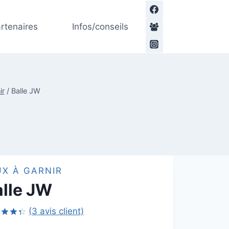
de
prix :
rtenaires
Infos/conseils
6,00€
à
19,00€
ir
/
Balle JW
UX À GARNIR
alle JW
(
3
avis client)
é