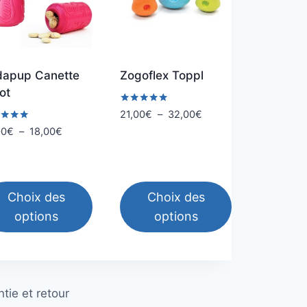
dapup Canette
Zogoflex Toppl
ot
Note
Plage
21,00
€
–
32,00
€
5.00
de
Plage
00
€
–
18,00
€
sur 5
prix :
de
5
21,00€
prix :
à
16,00€
32,00€
à
Choix des
Choix des
18,00€
options
options
Ce
duit
produit
a
tie et retour
sieurs
plusieurs