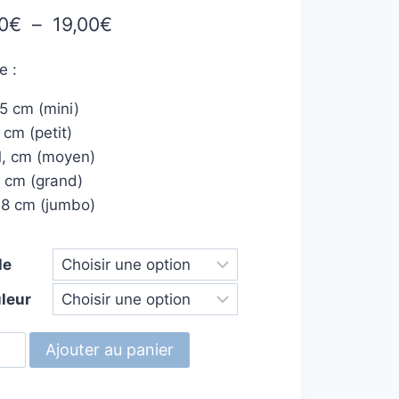
sur
Plage
0
€
–
19,00
€
asé
de
tions
nt
e :
prix :
5 cm (mini)
6,00€
cm (petit)
à
1, cm (moyen)
19,00€
5 cm (grand)
18 cm (jumbo)
le
leur
tité
Ajouter au panier
e