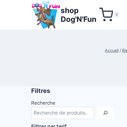
Aller
shop
au
0
Dog'N'Fun
contenu
Accueil
/
Bi
Filtres
Recherche
Filtrer par tarif