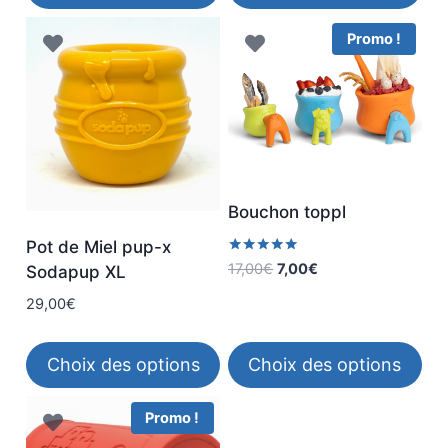
Ce
Promo !
produit
a
plusieurs
variations.
Les
options
peuvent
Bouchon toppl
être
Pot de Miel pup-x
choisies
Note
Le
Le
17,00
€
7,00
€
Sodapup XL
5.00
sur
prix
prix
sur 5
29,00
€
initial
actuel
la
était :
est :
page
17,00€.
7,00€.
Choix des options
Choix des options
du
produit
Ce
Ce
Promo !
produit
produit