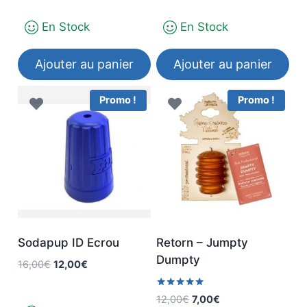
initial
actuel
initial
actuel
En Stock
En Stock
était :
est :
était :
est :
28,00€.
15,00€.
12,00€.
6,00€.
Ajouter au panier
Ajouter au panier
Promo !
Promo !
Sodapup ID Ecrou
Retorn – Jumpty
Dumpty
Le
Le
16,00
€
12,00
€
prix
prix
initial
actuel
Note
Le
Le
12,00
€
7,00
€
5.00