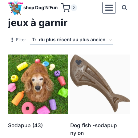
Aller
shop Dog'N'Fun
0
au
jeux à garnir
contenu
Filter
Sodapup
(43)
Dog fish -sodapup
nylon