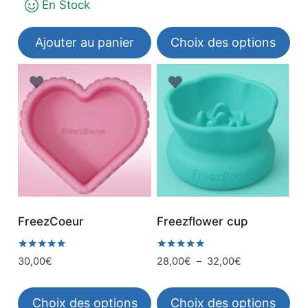
En Stock
était :
est :
prix
prix
sur 5
16,00€.
12,00€.
initial
actuel
était :
est :
Ajouter au panier
Choix des options
12,00€.
7,00€.
Ce
produit
a
plusieurs
variations.
Les
options
peuvent
être
FreezCoeur
Freezflower cup
choisies
sur
Note
Note
Plage
30,00
€
28,00
€
–
32,00
€
5.00
5.00
la
de
sur 5
sur 5
page
prix :
Choix des options
Choix des options
du
28,00€