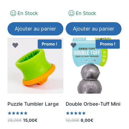
sur 5
page
était :
est :
16,00€.
5,00€.
du
En Stock
En Stock
produit
Ajouter au panier
Ajouter au panier
Promo !
Promo !
Puzzle Tumbler Large
Double Orbee-Tuff Mini
Note
Note
Le
Le
Le
Le
28,00
€
15,00
€
12,00
€
6,00
€
5.00
5.00
prix
prix
prix
prix
sur 5
sur 5