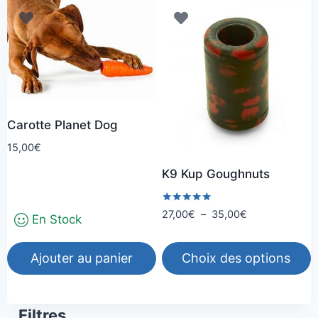
produit
produit
a
a
plusieurs
plusieurs
variations.
variations.
Les
Les
options
options
peuvent
peuvent
Carotte Planet Dog
être
être
15,00
€
choisies
choisies
K9 Kup Goughnuts
sur
sur
la
la
Note
Plage
27,00
€
–
35,00
€
page
page
En Stock
5.00
de
sur 5
du
du
prix :
produit
produit
Ajouter au panier
Choix des options
27,00€
à
Ce
35,00€
produit
Filtres