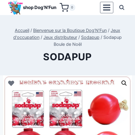
Aller
shop Dog'N'Fun
0
au
contenu
Accueil
/
Bienvenue sur la Boutique Dog’N’Fun
/
Jeux
d'occupation
/
Jeux distributeur
/
Sodapup
/
Sodapup
Boule de Noël
SODAPUP