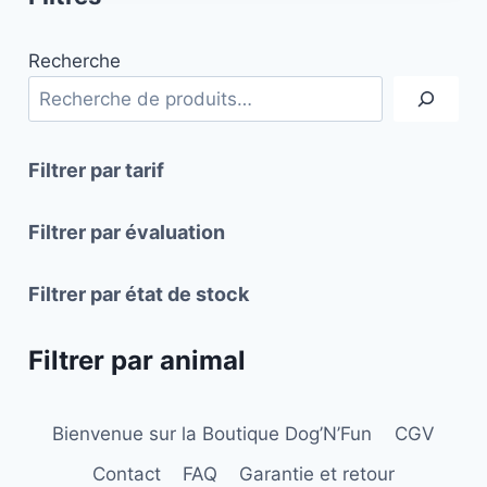
a
plusieurs
Recherche
variations.
Les
options
peuvent
Filtrer par tarif
être
choisies
Filtrer par évaluation
sur
la
Filtrer par état de stock
page
du
Filtrer par animal
produit
Bienvenue sur la Boutique Dog’N’Fun
CGV
Contact
FAQ
Garantie et retour