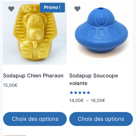
Promo !
Sodapup Chien Pharaon
Sodapup Soucoupe
volante
15,00
€
Note
Plage
14,00
€
–
16,00
€
5.00
de
sur 5
prix :
Choix des options
Choix des options
14,00€
à
Ce
Ce
16,00€