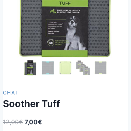
CHAT
Soother Tuff
Le
Le
12,00
€
7,00
€