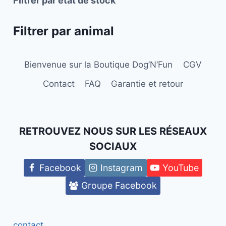
Filtrer par état de stock
page
page
du
du
Filtrer par animal
produit
produit
Bienvenue sur la Boutique Dog’N’Fun
CGV
Contact
FAQ
Garantie et retour
RETROUVEZ NOUS SUR LES RÉSEAUX
SOCIAUX
Facebook
Instagram
YouTube
Groupe Facebook
contact