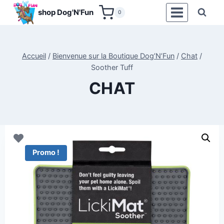
Aller
shop Dog'N'Fun
0
au
contenu
Accueil
/
Bienvenue sur la Boutique Dog’N’Fun
/
Chat
/
Soother Tuff
CHAT
Promo !