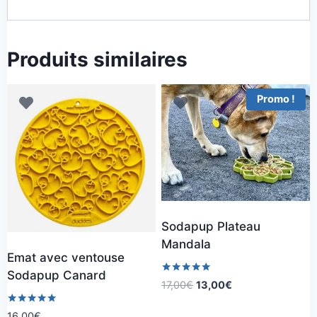
Produits similaires
Promo !
Sodapup Plateau
Mandala
Emat avec ventouse
Sodapup Canard
Note
Le
Le
17,00
€
13,00
€
5.00
prix
prix
sur 5
Note
16,00
€
initial
actuel