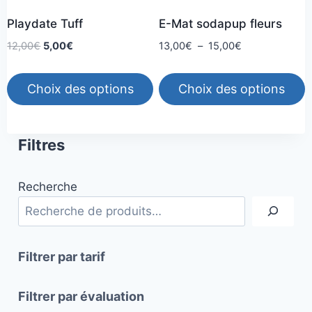
choisies
choisies
Playdate Tuff
E-Mat sodapup fleurs
sur
sur
la
la
Le
Le
Plage
12,00
€
5,00
€
13,00
€
–
15,00
€
prix
prix
de
page
page
initial
actuel
prix :
du
du
Choix des options
Choix des options
était :
est :
13,00€
produit
produit
12,00€.
5,00€.
à
Ce
Ce
15,00€
produit
produit
Filtres
a
a
plusieurs
plusieurs
Recherche
variations.
variations.
Les
Les
options
options
peuvent
peuvent
Filtrer par tarif
être
être
choisies
choisies
Filtrer par évaluation
sur
sur