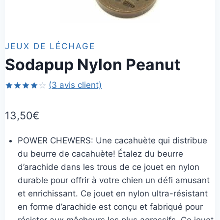
JEUX DE LÉCHAGE
Sodapup Nylon Peanut
(
3
avis client)
Noté
3
4.00
sur
13,50
€
5 basé
sur
notations
client
POWER CHEWERS: Une cacahuète qui distribue
du beurre de cacahuète! Étalez du beurre
d’arachide dans les trous de ce jouet en nylon
durable pour offrir à votre chien un défi amusant
et enrichissant. Ce jouet en nylon ultra-résistant
en forme d’arachide est conçu et fabriqué pour
résister aux mâcheurs les plus agressifs. Ce jouet