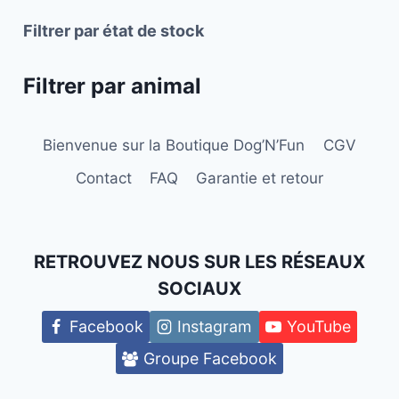
la
la
Filtrer par état de stock
page
page
du
du
Filtrer par animal
produit
produit
Bienvenue sur la Boutique Dog’N’Fun
CGV
Contact
FAQ
Garantie et retour
RETROUVEZ NOUS SUR LES RÉSEAUX
SOCIAUX
Facebook
Instagram
YouTube
Groupe Facebook