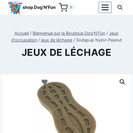
Aller
shop Dog'N'Fun
0
au
contenu
Accueil
/
Bienvenue sur la Boutique Dog’N’Fun
/
Jeux
d'occupation
/
jeux de léchage
/
Sodapup Nylon Peanut
JEUX DE LÉCHAGE