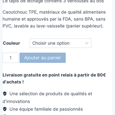
Le tapis de léchage contiens 3 ventouses au dos
Caoutchouc TPE, matériaux de qualité alimentaire
humaine et approuvés par la FDA, sans BPA, sans
PVC, lavable au lave-vaisselle (panier supérieur).
Couleur
quantité
Ajouter au panier
de
Paws
Livraison gratuite en point relais à partir de 80€
2
d'achats !
en
1
Une sélection de produits de qualités et
d'innovations
Une équipe familiale de passionnés