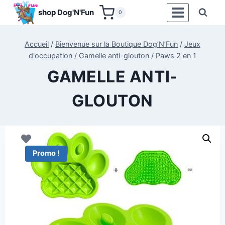
Aller
shop Dog'N'Fun
0
au
contenu
Accueil
/
Bienvenue sur la Boutique Dog’N’Fun
/
Jeux
d'occupation
/
Gamelle anti-glouton
/
Paws 2 en 1
GAMELLE ANTI-
GLOUTON
Promo !