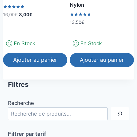
Nylon
la
la
Note
Le
Le
16,00
€
8,00
€
page
page
5.00
prix
prix
Note
13,50
€
sur 5
du
du
5.00
initial
actuel
sur 5
produit
produit
était :
est :
16,00€.
8,00€.
En Stock
En Stock
Ajouter au panier
Ajouter au panier
Filtres
Recherche
Filtrer par tarif