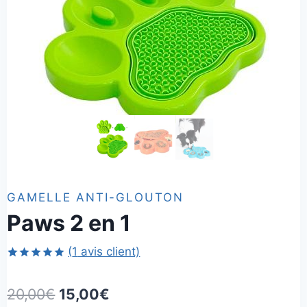
GAMELLE ANTI-GLOUTON
Paws 2 en 1
(
1
avis client)
Noté
1
5.00
sur 5 basé
Le
Le
20,00
€
15,00
€
sur
notation