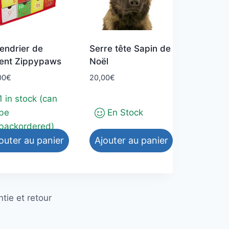
endrier de
Serre tête Sapin de
vent Zippypaws
Noël
00
€
20,00
€
1 in stock (can
be
En Stock
backordered)
outer au panier
Ajouter au panier
tie et retour