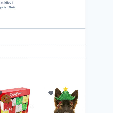
:
mildlee1
orie :
Noël