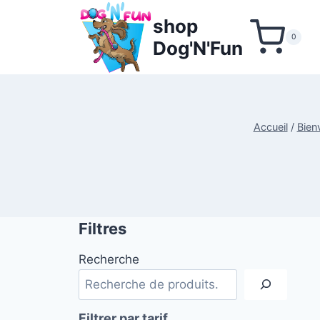
Aller
shop
au
0
Dog'N'Fun
contenu
Accueil
/
Bien
Filtres
Recherche
Filtrer par tarif