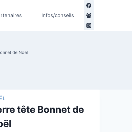
Serre
tête
rtenaires
Infos/conseils
Bonnet
de
Noël
Bonnet de Noël
ËL
rre tête Bonnet de
oël