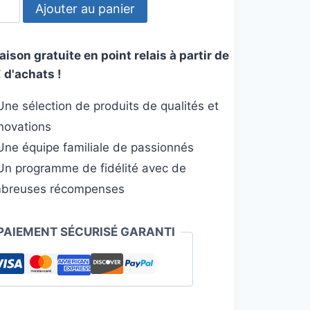
tité
Ajouter au panier
re
aison gratuite en point relais à partir de
 d'achats !
net
ne sélection de produits de qualités et
l
nnovations
ne équipe familiale de passionnés
n programme de fidélité avec de
breuses récompenses
PAIEMENT SÉCURISÉ GARANTI