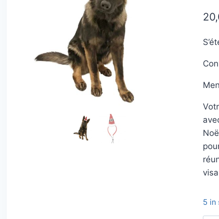
20
S’é
Con
Ment
Vot
avec
Noë
pour
réun
vis
5 in