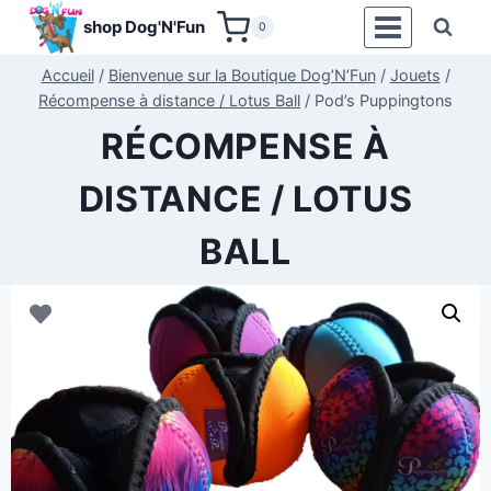
Aller
shop Dog'N'Fun
0
au
contenu
Accueil
/
Bienvenue sur la Boutique Dog’N’Fun
/
Jouets
/
Récompense à distance / Lotus Ball
/
Pod’s Puppingtons
RÉCOMPENSE À
DISTANCE / LOTUS
BALL