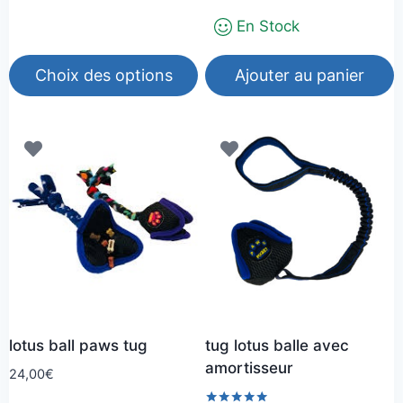
En Stock
Choix des options
Ajouter au panier
Ce
produit
a
plusieurs
variations.
Les
options
peuvent
être
choisies
lotus ball paws tug
tug lotus balle avec
sur
amortisseur
la
24,00
€
page