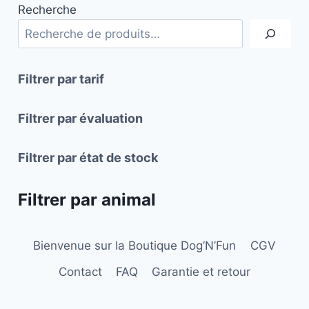
Recherche
variations.
variations.
Les
Les
options
options
peuvent
peuvent
Filtrer par tarif
être
être
choisies
choisies
Filtrer par évaluation
sur
sur
la
la
Filtrer par état de stock
page
page
du
du
Filtrer par animal
produit
produit
Bienvenue sur la Boutique Dog’N’Fun
CGV
Contact
FAQ
Garantie et retour