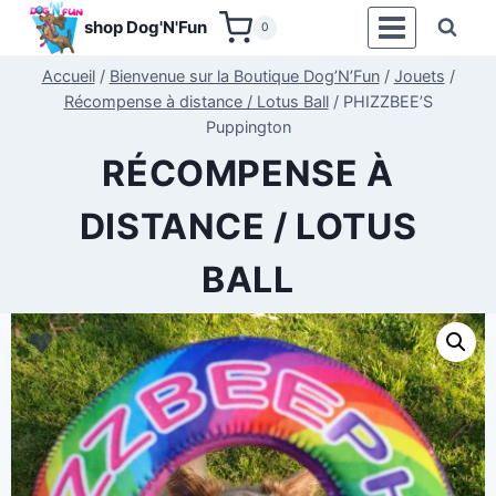
Aller
shop Dog'N'Fun
0
au
contenu
Accueil
/
Bienvenue sur la Boutique Dog’N’Fun
/
Jouets
/
Récompense à distance / Lotus Ball
/
PHIZZBEE’S
Puppington
RÉCOMPENSE À
DISTANCE / LOTUS
BALL