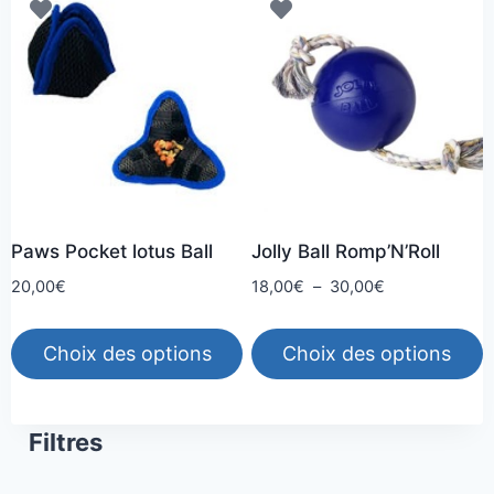
Paws Pocket lotus Ball
Jolly Ball Romp’N’Roll
Plage
20,00
€
18,00
€
–
30,00
€
de
prix :
Choix des options
Choix des options
18,00€
à
Ce
Ce
30,00€
produit
produit
Filtres
a
a
plusieurs
plusieurs