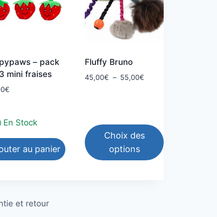
ppypaws – pack
Fluffy Bruno
3 mini fraises
Plage
45,00
€
–
55,00
€
de
00
€
prix :
45,00€
à
En Stock
55,00€
Choix des
outer au panier
options
Ce
produit
a
tie et retour
plusieurs