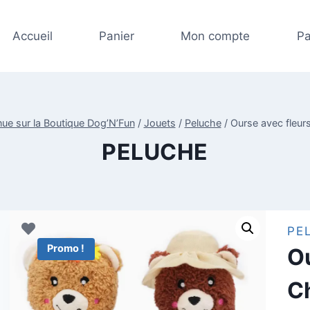
prix
prix
initial
actue
Accueil
Panier
Mon compte
Pa
était :
est :
19,00
9,00€
ue sur la Boutique Dog’N’Fun
/
Jouets
/
Peluche
/
Ourse avec fleu
PELUCHE
PE
Promo !
Ou
C