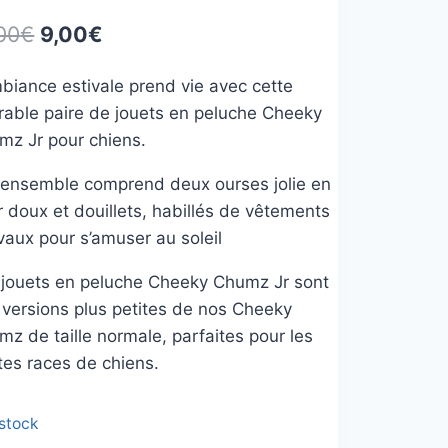
Le
Le
00
€
9,00
€
prix
prix
biance estivale prend vie avec cette
initial
actuel
rable paire de jouets en peluche Cheeky
était :
est :
mz Jr pour chiens.
19,00€.
9,00€.
 ensemble comprend deux ourses jolie en
r doux et douillets, habillés de vêtements
vaux pour s’amuser au soleil
 jouets en peluche Cheeky Chumz Jr sont
 versions plus petites de nos Cheeky
z de taille normale, parfaites pour les
tes races de chiens.
 stock