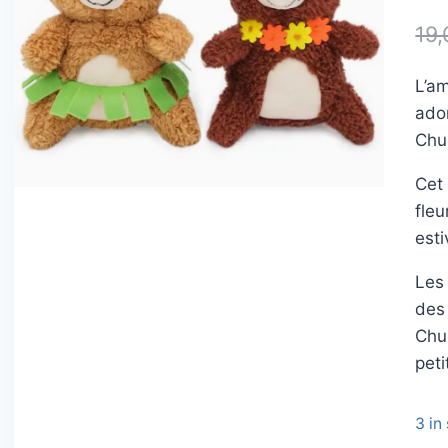
19,
L’am
ado
Chu
Cet
fleu
esti
Les
des
Chum
peti
3 in