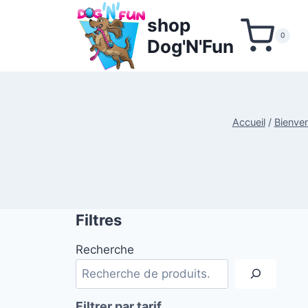
Aller
shop
au
0
Dog'N'Fun
contenu
Accueil
/
Bienven
Filtres
Recherche
Filtrer par tarif