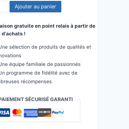
tité
Ajouter au panier
se
aison gratuite en point relais à partir de
c
 d'achats !
rs
eky
ne sélection de produits de qualités et
mz
nnovations
ne équipe familiale de passionnés
n programme de fidélité avec de
breuses récompenses
PAIEMENT SÉCURISÉ GARANTI