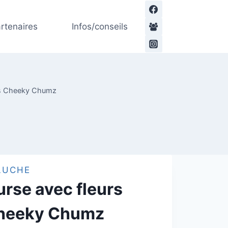
Ourse
l
avec
rtenaires
Infos/conseils
fleurs
€.
.
Cheeky
Chumz
rs Cheeky Chumz
LUCHE
rse avec fleurs
heeky Chumz