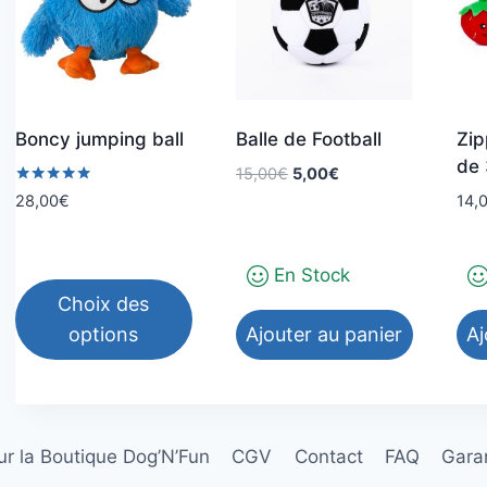
Boncy jumping ball
Balle de Football
Zi
de 
Le
Le
15,00
€
5,00
€
prix
prix
Note
14,
28,00
€
5.00
initial
actuel
sur 5
était :
est :
15,00€.
5,00€.
En Stock
Choix des
options
Ajouter au panier
Aj
Ce
produit
a
r la Boutique Dog’N’Fun
CGV
Contact
FAQ
Garan
plusieurs