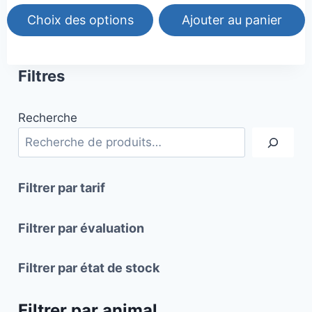
Choix des options
Ajouter au panier
Ce
produit
Filtres
a
plusieurs
Recherche
variations.
Les
options
peuvent
Filtrer par tarif
être
choisies
Filtrer par évaluation
sur
la
Filtrer par état de stock
page
du
Filtrer par animal
produit