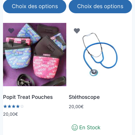
Choix des options
Choix des options
Ce
Ce
produit
produit
a
a
plusieurs
plusieurs
variations.
variations.
Les
Les
options
options
peuvent
peuvent
être
être
choisies
choisies
Popit Treat Pouches
Stéthoscope
sur
sur
la
la
20,00
€
Note
20,00
€
page
page
4.00
sur 5
du
du
En Stock
produit
produit