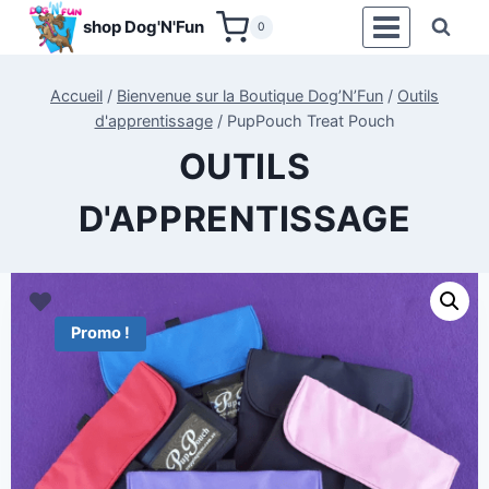
Aller
shop Dog'N'Fun
0
au
contenu
Accueil
/
Bienvenue sur la Boutique Dog’N’Fun
/
Outils
d'apprentissage
/
PupPouch Treat Pouch
OUTILS
D'APPRENTISSAGE
Promo !