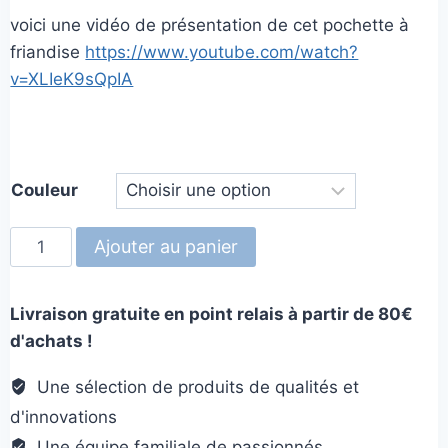
voici une vidéo de présentation de cet pochette à
friandise
https://www.youtube.com/watch?
v=XLIeK9sQpIA
Couleur
quantité
Ajouter au panier
de
PupPouch
Livraison gratuite en point relais à partir de 80€
Treat
d'achats !
Pouch
Une sélection de produits de qualités et
d'innovations
Une équipe familiale de passionnés