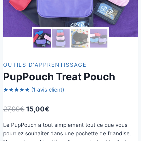
OUTILS D'APPRENTISSAGE
PupPouch Treat Pouch
(
1
avis client)
Noté
1
5.00
sur 5 basé
Le
Le
27,00
€
15,00
€
sur
notation
prix
prix
client
Le PupPouch a tout simplement tout ce que vous
initial
actuel
pourriez souhaiter dans une pochette de friandise.
était :
est :