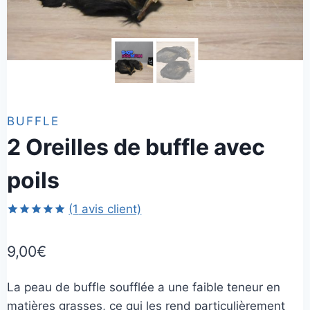
BUFFLE
2 Oreilles de buffle avec
poils
(
1
avis client)
Noté
1
5.00
sur 5 basé
9,00
€
sur
notation
client
La peau de buffle soufflée a une faible teneur en
matières grasses, ce qui les rend particulièrement