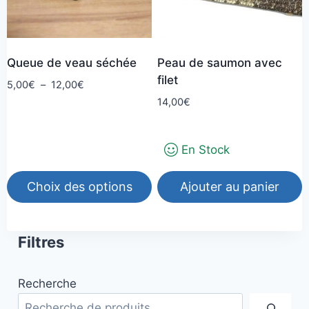
Queue de veau séchée
Peau de saumon avec
filet
Plage
5,00
€
–
12,00
€
de
14,00
€
prix :
5,00€
à
En Stock
12,00€
Choix des options
Ajouter au panier
Ce
produit
Filtres
a
plusieurs
Recherche
variations.
Les