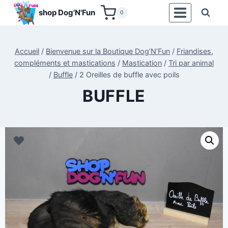
Aller
shop Dog'N'Fun
0
au
contenu
Accueil
/
Bienvenue sur la Boutique Dog’N’Fun
/
Friandises,
compléments et mastications
/
Mastication
/
Tri par animal
/
Buffle
/
2 Oreilles de buffle avec poils
BUFFLE