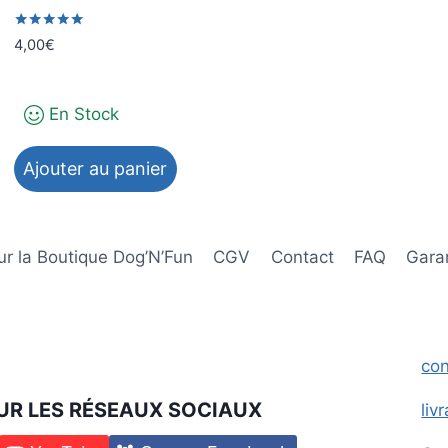
choisies
choisies
sur
sur
Note
4,00
€
5.00
la
la
sur 5
page
page
du
du
En Stock
produit
produit
Ajouter au panier
r la Boutique Dog’N’Fun
CGV
Contact
FAQ
Garan
con
UR LES RÉSEAUX SOCIAUX
liv