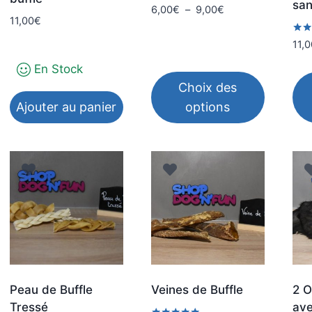
san
Plage
6,00
€
–
9,00
€
11,00
€
de
prix :
Note
11,0
5.00
6,00€
sur 
En Stock
à
Choix des
9,00€
Ajouter au panier
options
Ce
Ce
produit
pro
a
a
plusieurs
plu
variations.
var
Les
Les
options
opt
peuvent
peu
être
êtr
Peau de Buffle
Veines de Buffle
2 O
choisies
cho
Tressé
ave