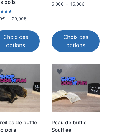
s poils
Plage
5,00
€
–
15,00
€
de
prix :
Plage
0
€
–
20,00
€
5,00€
de
5
à
prix :
Choix des
Choix des
15,00€
11,00€
options
options
à
20,00€
Ce
duit
produit
a
sieurs
plusieurs
iations.
variations.
Les
ions
options
vent
peuvent
e
être
reilles de buffle
Peau de buffle
isies
choisies
c poils
Soufflée