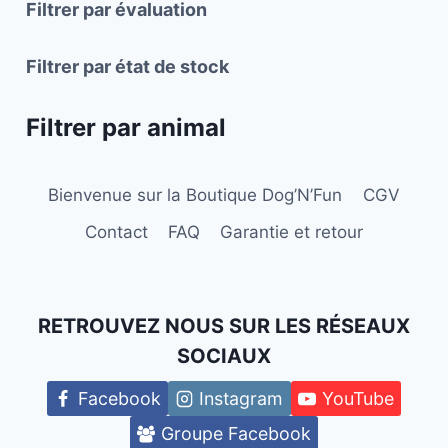
Filtrer par évaluation
sur
la
Filtrer par état de stock
page
du
Filtrer par animal
produit
Bienvenue sur la Boutique Dog’N’Fun
CGV
Contact
FAQ
Garantie et retour
RETROUVEZ NOUS SUR LES RÉSEAUX
SOCIAUX
Facebook
Instagram
YouTube
Groupe Facebook