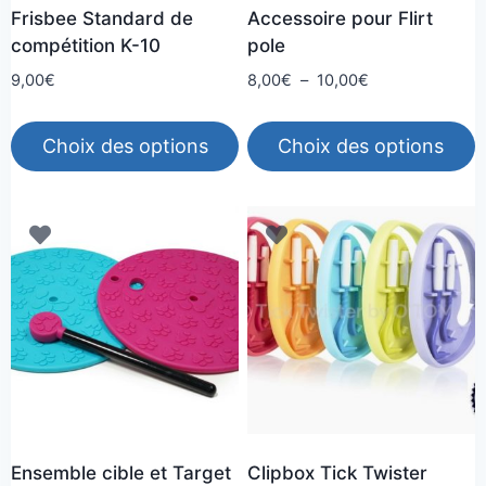
Frisbee Standard de
Accessoire pour Flirt
compétition K-10
pole
Plage
9,00
€
8,00
€
–
10,00
€
de
prix :
Choix des options
Choix des options
8,00€
à
Ce
Ce
10,00€
produit
produit
a
a
plusieurs
plusieurs
variations.
variations.
Les
Les
options
options
peuvent
peuvent
être
être
choisies
choisies
Ensemble cible et Target
Clipbox Tick Twister
sur
sur