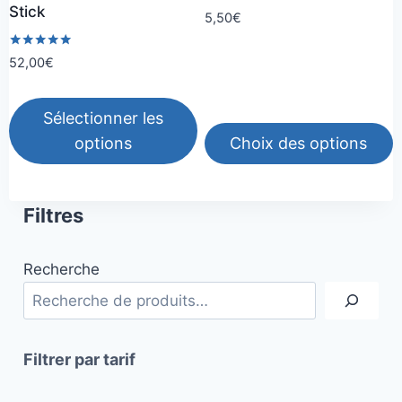
Stick
la
la
5,50
€
page
page
Note
52,00
€
du
du
5.00
sur 5
produit
produit
Sélectionner les
options
Choix des options
Ce
produit
Filtres
a
plusieurs
Recherche
variations.
Les
options
peuvent
Filtrer par tarif
être
choisies