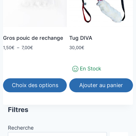
options
peuvent
être
choisies
Gros pouic de rechange
Tug DIVA
sur
la
Plage
1,50
€
–
7,00
€
30,00
€
de
page
prix :
du
En Stock
1,50€
produit
à
7,00€
Choix des options
Ajouter au panier
Ce
produit
Filtres
a
plusieurs
Recherche
variations.