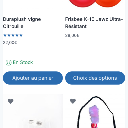
Duraplush vigne
Frisbee K-10 Jawz Ultra-
Citrouille
Résistant
28,00
€
Note
22,00
€
5.00
sur 5
En Stock
Ajouter au panier
Choix des options
Ce
produit
a
plusieurs
variations.
Les