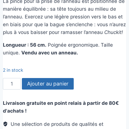
La pince pour la prise de l’anneau est positionnée de
manière équilibrée : sa tête toujours au milieu de
l’anneau. Exercez une légère pression vers le bas et
en biais pour que la bague s’enclenche : vous n’aurez
plus à vous baisser pour ramasser l’anneau
Chuckit!
Longueur : 56 cm.
Poignée ergonomique.
Taille
unique.
Vendu avec un anneau.
2 in stock
quantité
Ajouter au panier
de
Lanceur
Livraison gratuite en point relais à partir de 80€
anneau
d'achats !
chuckit
Une sélection de produits de qualités et