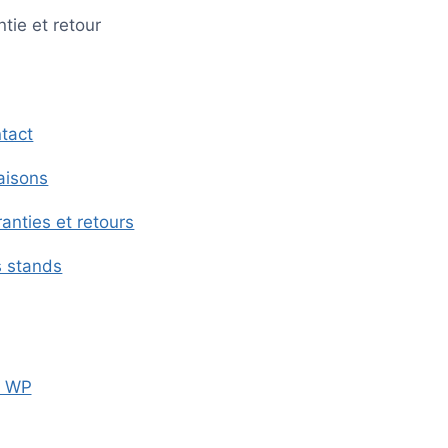
tie et retour
tact
raisons
anties et retours
s stands
e WP