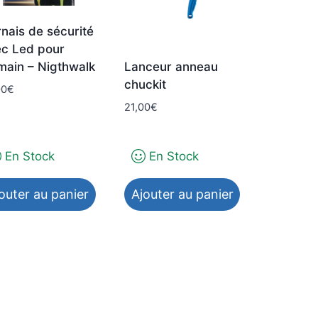
peuvent
être
nais de sécurité
choisies
c Led pour
sur
ain – Nigthwalk
Lanceur anneau
la
chuckit
00
€
page
21,00
€
du
produit
En Stock
En Stock
outer au panier
Ajouter au panier