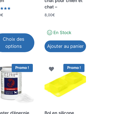
en
chat pour chien et
chat –
8,00
€
0
€
ge
5
duit
En Stock
Choix des
options
Ajouter au panier
duit
Promo !
Promo !
sieurs
iations.
ions
vent
e
ster d’énergie
Bol en silicone