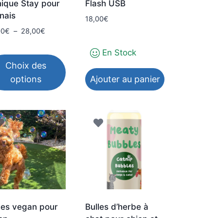
ique Stay pour
Flash USB
nais
18,00
€
Plage
00
€
–
28,00
€
de
En Stock
prix :
18,00€
Choix des
à
options
Ajouter au panier
28,00€
duit
sieurs
iations.
ions
vent
e
les vegan pour
Bulles d’herbe à
isies