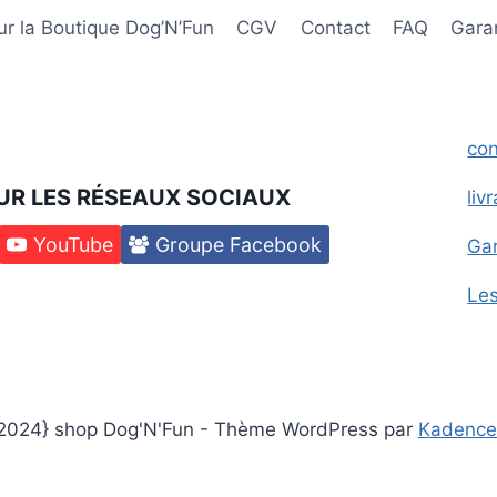
options
options
r la Boutique Dog’N’Fun
CGV
Contact
FAQ
Garan
peuvent
peuvent
être
être
choisies
choisies
sur
sur
con
la
la
UR LES RÉSEAUX SOCIAUX
liv
page
page
du
du
YouTube
Groupe Facebook
Gar
produit
produit
Le
2024} shop Dog'N'Fun - Thème WordPress par
Kadenc