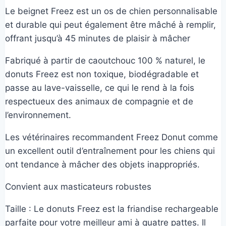
de
client
Le beignet Freez est un os de chien personnalisable
prix :
et durable qui peut également être mâché à remplir,
27,00€
offrant jusqu’à 45 minutes de plaisir à mâcher
à
Fabriqué à partir de caoutchouc 100 % naturel, le
30,00€
donuts Freez est non toxique, biodégradable et
passe au lave-vaisselle, ce qui le rend à la fois
respectueux des animaux de compagnie et de
l’environnement.
Les vétérinaires recommandent Freez Donut comme
un excellent outil d’entraînement pour les chiens qui
ont tendance à mâcher des objets inappropriés.
Convient aux masticateurs robustes
Taille : Le donuts Freez est la friandise rechargeable
parfaite pour votre meilleur ami à quatre pattes. Il