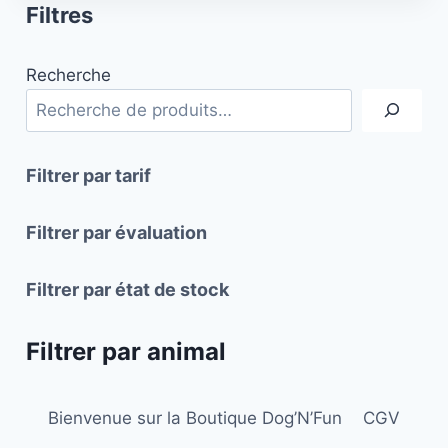
Filtres
a
a
plusieurs
plusieurs
Recherche
variations.
variations.
Les
Les
options
options
peuvent
peuvent
Filtrer par tarif
être
être
choisies
choisies
Filtrer par évaluation
sur
sur
la
la
Filtrer par état de stock
page
page
du
du
Filtrer par animal
produit
produit
Bienvenue sur la Boutique Dog’N’Fun
CGV