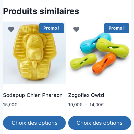
Produits similaires
Promo !
Promo !
Sodapup Chien Pharaon
Zogoflex Qwizl
Plage
15,00
€
10,00
€
–
14,00
€
de
prix :
Choix des options
Choix des options
10,00€
à
Ce
Ce