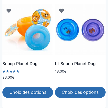
14,00€
produit
produit
a
a
plusieurs
plusieurs
variations.
variations.
Les
Les
options
options
peuvent
peuvent
être
être
choisies
choisies
Snoop Planet Dog
Lil Snoop Planet Dog
sur
sur
la
la
18,00
€
Note
23,00
€
page
page
5.00
sur 5
du
du
produit
produit
Choix des options
Choix des options
Ce
Ce
produit
produit