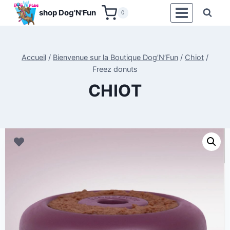
Aller
shop Dog'N'Fun
0
au
contenu
Accueil
/
Bienvenue sur la Boutique Dog’N’Fun
/
Chiot
/
Freez donuts
CHIOT