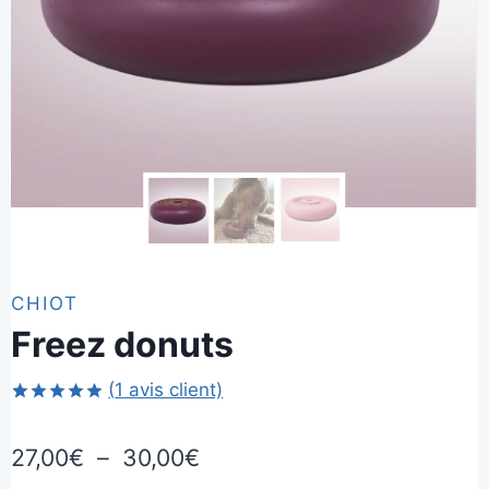
CHIOT
Freez donuts
(
1
avis client)
Noté
1
5.00
sur 5 basé
Plage
27,00
€
–
30,00
€
sur
notation