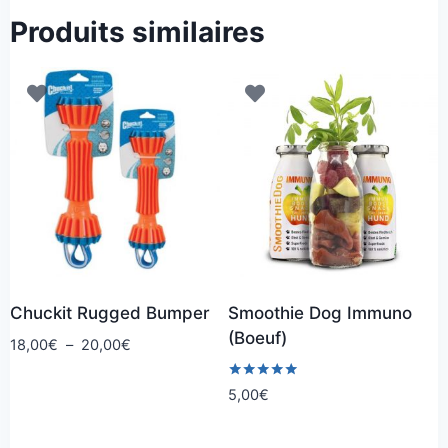
Produits similaires
Chuckit Rugged Bumper
Smoothie Dog Immuno
(Boeuf)
Plage
18,00
€
–
20,00
€
de
prix :
Note
5,00
€
5.00
18,00€
sur 5
à