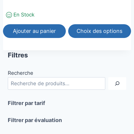
sur 5
du
produit
En Stock
Ajouter au panier
Choix des options
Ce
produit
Filtres
a
plusieurs
Recherche
variations.
Les
options
peuvent
Filtrer par tarif
être
choisies
Filtrer par évaluation
sur
la