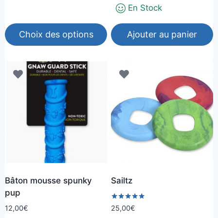
20,00€
En Stock
Choix des options
Ajouter au panier
Ce
produit
a
plusieurs
variations.
Les
options
peuvent
être
choisies
Bâton mousse spunky
Sailtz
sur
pup
la
Note
12,00
€
25,00
€
page
5.00