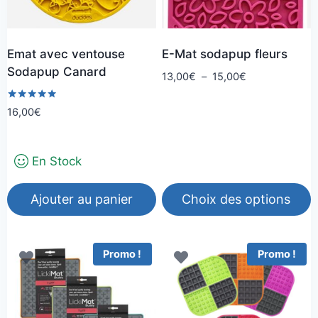
Emat avec ventouse
E-Mat sodapup fleurs
Sodapup Canard
Plage
13,00
€
–
15,00
€
de
prix :
Note
16,00
€
5.00
13,00€
sur 5
à
15,00€
En Stock
Ajouter au panier
Choix des options
Ce
produit
Promo !
Promo !
a
plusieurs
variations.