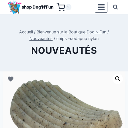
Aller
shop Dog'N'Fun
0
au
contenu
Accueil
/
Bienvenue sur la Boutique Dog’N’Fun
/
Nouveautés
/
chips -sodapup nylon
NOUVEAUTÉS