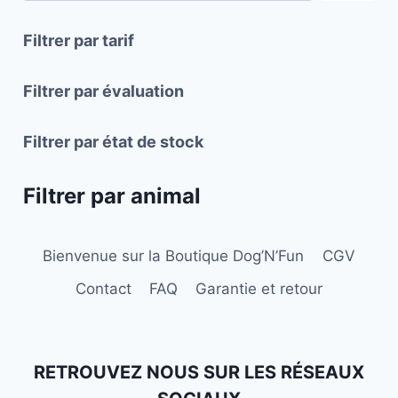
options
options
peuvent
peuvent
Filtrer par tarif
être
être
choisies
choisies
Filtrer par évaluation
sur
sur
la
la
Filtrer par état de stock
page
page
du
du
Filtrer par animal
produit
produit
Bienvenue sur la Boutique Dog’N’Fun
CGV
Contact
FAQ
Garantie et retour
RETROUVEZ NOUS SUR LES RÉSEAUX