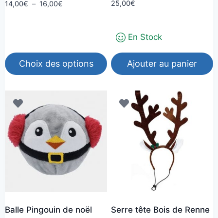
Note
Plage
25,00
€
14,00
€
–
16,00
€
5.00
de
sur 5
prix :
En Stock
14,00€
à
16,00€
Choix des options
Ajouter au panier
Ce
produit
a
plusieurs
variations.
Les
options
peuvent
être
choisies
Balle Pingouin de noël
Serre tête Bois de Renne
sur