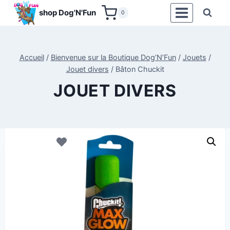
Aller
shop Dog'N'Fun
0
au
contenu
Accueil
/
Bienvenue sur la Boutique Dog’N’Fun
/
Jouets
/
Jouet divers
/
Bâton Chuckit
JOUET DIVERS