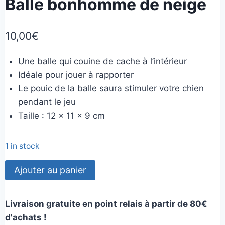
Balle bonhomme de neige
10,00
€
Une balle qui couine de cache à l’intérieur
Idéale pour jouer à rapporter
Le pouic de la balle saura stimuler votre chien
pendant le jeu
Taille : 12 x 11 x 9 cm
1 in stock
quantité
Ajouter au panier
de
Balle
Livraison gratuite en point relais à partir de 80€
bonhomme
d'achats !
de