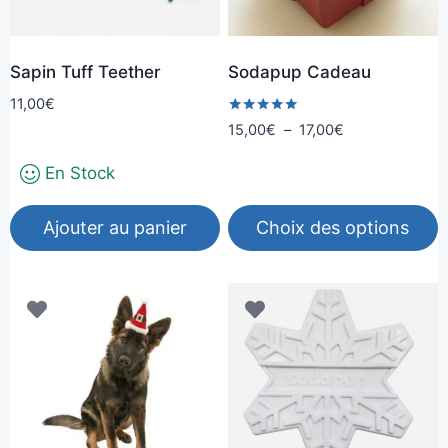
Sapin Tuff Teether
Sodapup Cadeau
11,00
€
Note
Plage
15,00
€
–
17,00
€
5.00
de
sur 5
En Stock
prix :
15,00€
à
Ajouter au panier
Choix des options
17,00€
Ce
produit
a
plusieurs
variations.
Les
options