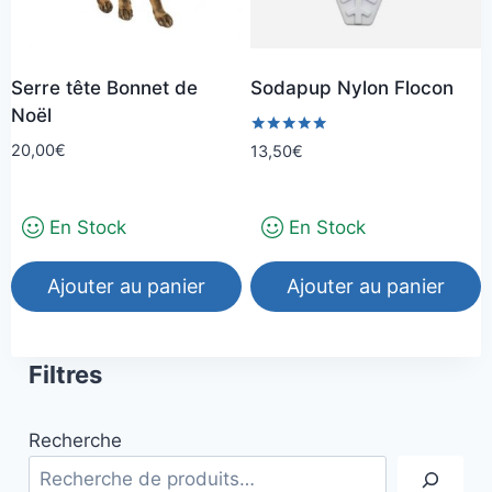
peuvent
être
choisies
Serre tête Bonnet de
Sodapup Nylon Flocon
sur
Noël
la
Note
20,00
€
13,50
€
page
5.00
sur 5
du
produit
En Stock
En Stock
Ajouter au panier
Ajouter au panier
Filtres
Recherche