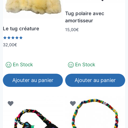
Tug polaire avec
amortisseur
Le tug créature
15,00
€
Note
32,00
€
5.00
sur 5
En Stock
En Stock
Ajouter au panier
Ajouter au panier