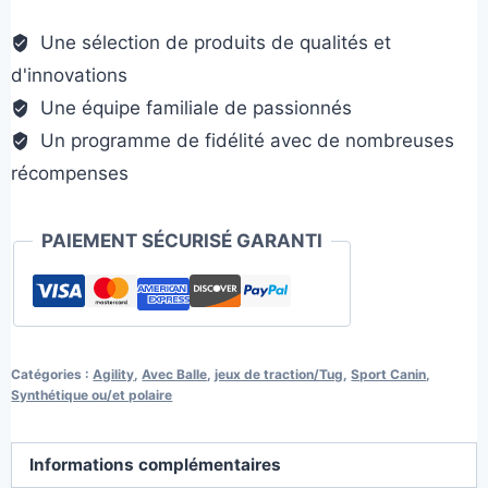
et
Une sélection de produits de qualités et
balle
d'innovations
titan-
Une équipe familiale de passionnés
Agilitoy
Un programme de fidélité avec de nombreuses
récompenses
PAIEMENT SÉCURISÉ GARANTI
Catégories :
Agility
,
Avec Balle
,
jeux de traction/Tug
,
Sport Canin
,
Synthétique ou/et polaire
Informations complémentaires