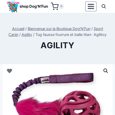
Aller
shop Dog'N'Fun
0
au
contenu
Accueil
/
Bienvenue sur la Boutique Dog’N’Fun
/
Sport
Canin
/
Agility
/
Tug fausse fourrure et balle titan- Agilitoy
AGILITY