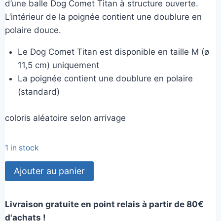
d’une balle Dog Comet Titan à structure ouverte.
L’intérieur de la poignée contient une doublure en
polaire douce.
Le Dog Comet Titan est disponible en taille M (ø
11,5 cm) uniquement
La poignée contient une doublure en polaire
(standard)
coloris aléatoire selon arrivage
1 in stock
quantité
Ajouter au panier
de
Tug
Livraison gratuite en point relais à partir de 80€
fausse
d'achats !
fourrure