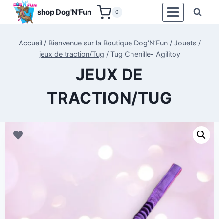
Aller
shop Dog'N'Fun
0
au
contenu
Accueil
/
Bienvenue sur la Boutique Dog’N’Fun
/
Jouets
/
jeux de traction/Tug
/
Tug Chenille- Agilitoy
JEUX DE
TRACTION/TUG