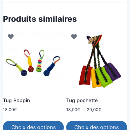
Produits similaires
Tug Poppin
Tug pochette
Plage
18,00
€
18,00
€
–
20,00
€
de
prix :
Choix des options
Choix des options
18,00€