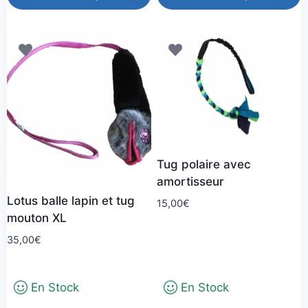
à
Ce
Ce
20,00€
produit
produit
a
a
plusieurs
plusieurs
variations.
variations.
Les
Les
options
options
peuvent
peuvent
Tug polaire avec
être
être
amortisseur
choisies
choisies
Lotus balle lapin et tug
sur
sur
15,00
€
mouton XL
la
la
35,00
€
page
page
du
du
produit
produit
En Stock
En Stock