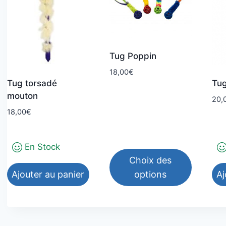
Tug Poppin
18,00
€
Tug torsadé
Tug
mouton
20,
18,00
€
En Stock
Choix des
Ajouter au panier
options
Aj
Ce
produit
a