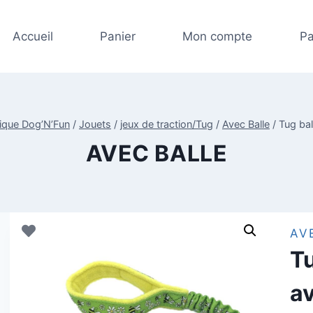
Accueil
Panier
Mon compte
Pa
tique Dog’N’Fun
/
Jouets
/
jeux de traction/Tug
/
Avec Balle
/
Tug ba
AVEC BALLE
AV
T
a