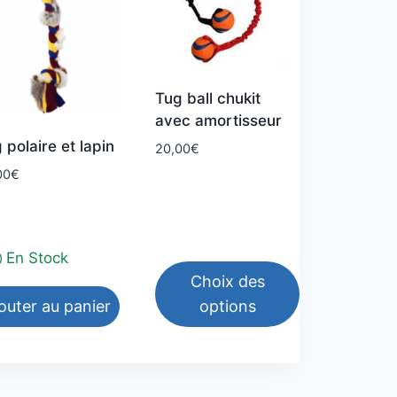
Tug ball chukit
avec amortisseur
 polaire et lapin
20,00
€
00
€
En Stock
Choix des
outer au panier
options
Ce
produit
a