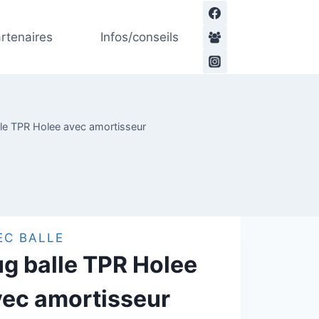
de
Tug
rtenaires
Infos/conseils
balle
TPR
Holee
avec
amortisseur
lle TPR Holee avec amortisseur
EC BALLE
ug balle TPR Holee
vec amortisseur