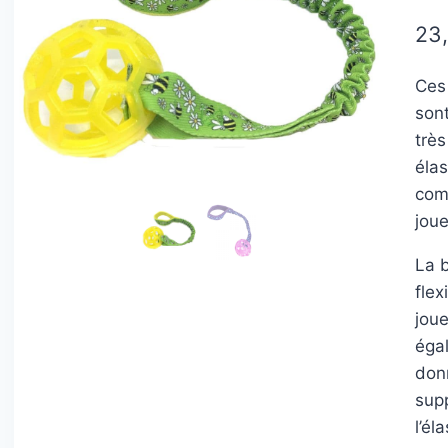
23
Ces
son
très
élas
com
joue
La b
flex
jou
éga
donn
sup
l’é