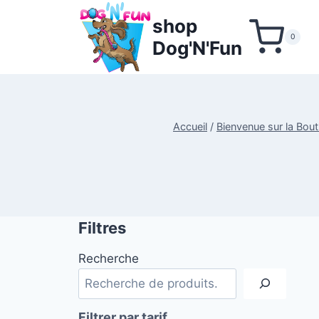
Aller
shop
au
0
Dog'N'Fun
contenu
Accueil
/
Bienvenue sur la Bou
Filtres
Recherche
Filtrer par tarif