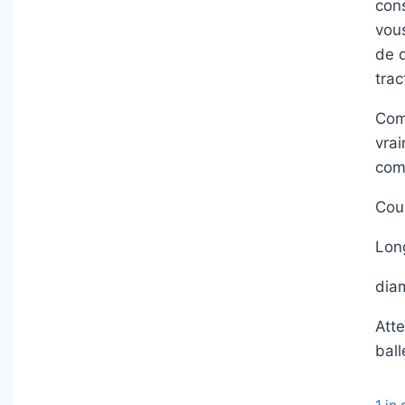
con
vou
de 
trac
Com
vrai
com
Coul
Lon
dia
Atte
ball