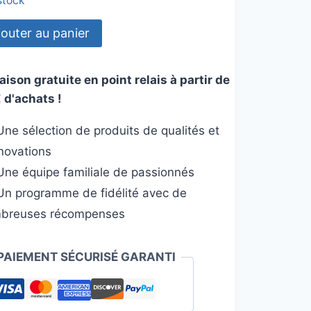
 stock
tité
jouter au panier
aison gratuite en point relais à partir de
e
 d'achats !
ee
ne sélection de produits de qualités et
c
nnovations
rtisseur
ne équipe familiale de passionnés
n programme de fidélité avec de
breuses récompenses
PAIEMENT SÉCURISÉ GARANTI