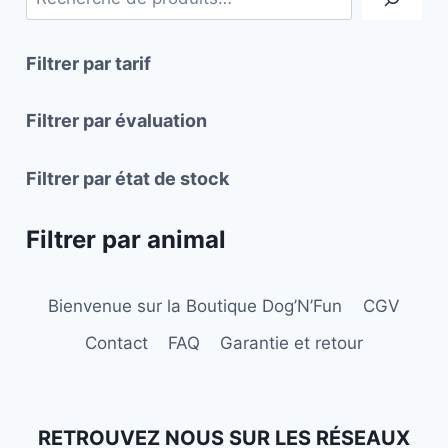
options
peuvent
Filtrer par tarif
être
choisies
Filtrer par évaluation
sur
la
Filtrer par état de stock
page
du
Filtrer par animal
produit
Bienvenue sur la Boutique Dog’N’Fun
CGV
Contact
FAQ
Garantie et retour
RETROUVEZ NOUS SUR LES RÉSEAUX