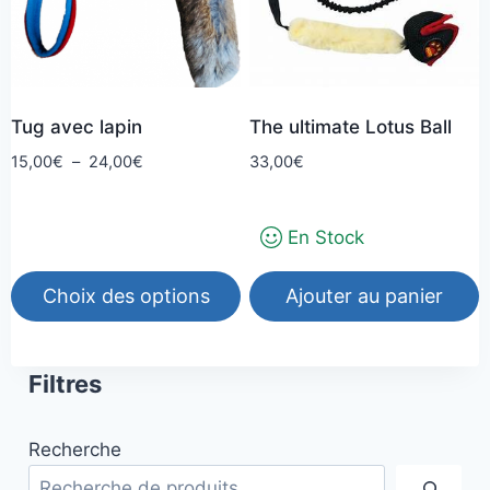
Tug avec lapin
The ultimate Lotus Ball
Plage
15,00
€
–
24,00
€
33,00
€
de
prix :
En Stock
15,00€
à
24,00€
Choix des options
Ajouter au panier
Ce
produit
Filtres
a
plusieurs
Recherche
variations.
Les