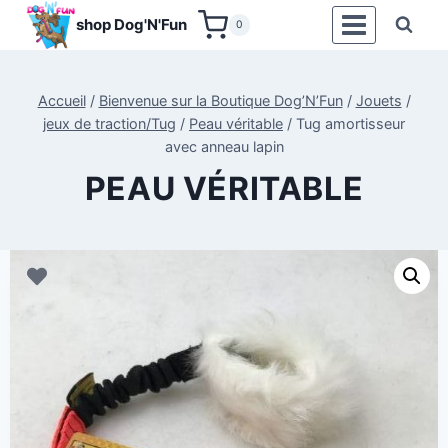
Aller
shop Dog'N'Fun
0
au
contenu
Accueil
/
Bienvenue sur la Boutique Dog’N’Fun
/
Jouets
/
jeux de traction/Tug
/
Peau véritable
/
Tug amortisseur
avec anneau lapin
PEAU VÉRITABLE