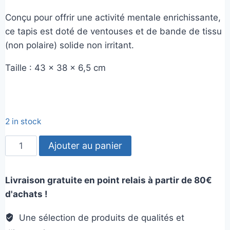
Conçu pour offrir une activité mentale enrichissante,
ce tapis est doté de ventouses et de bande de tissu
(non polaire) solide non irritant.
Taille : 43 × 38 × 6,5 cm
2 in stock
quantité
Ajouter au panier
de
Tapis
Livraison gratuite en point relais à partir de 80€
de
d'achats !
fouille
Tulipe
Une sélection de produits de qualités et
avec