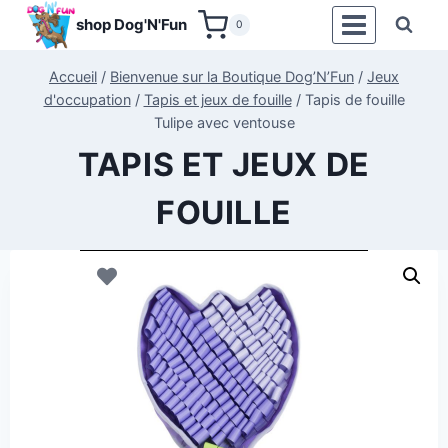
Aller
shop Dog'N'Fun
0
au
contenu
Accueil
/
Bienvenue sur la Boutique Dog’N’Fun
/
Jeux
d'occupation
/
Tapis et jeux de fouille
/
Tapis de fouille
Tulipe avec ventouse
TAPIS ET JEUX DE
FOUILLE