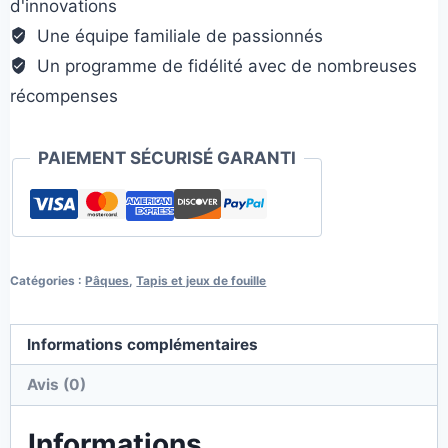
d'innovations
ventouse
Une équipe familiale de passionnés
Un programme de fidélité avec de nombreuses
récompenses
PAIEMENT SÉCURISÉ GARANTI
Catégories :
Pâques
,
Tapis et jeux de fouille
Informations complémentaires
Avis (0)
Informations