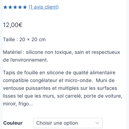
(
1
avis client)
Noté
1
5.00
sur 5 basé
12,00
€
sur
notation
client
Taille : 20 x 20 cm
Matériel : silicone non toxique, sain et respectueux
de l’environnement.
Tapis de fouille en silicone de qualité alimentaire
compatible congélateur et micro-onde. Muni de
ventouse puissantes et multiples sur les surfaces
lisses tel que les murs, sol carrelé, porte de voiture,
miroir, frigo…
Couleur