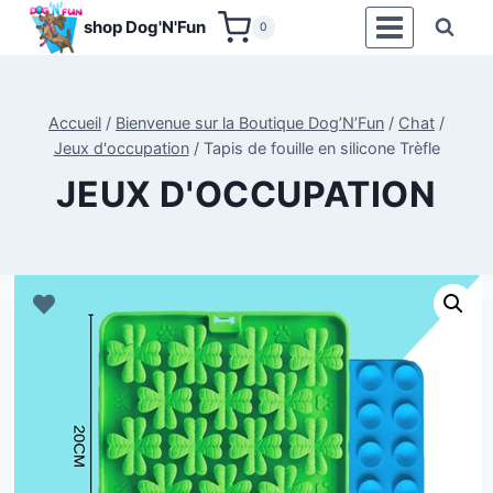
Aller
shop Dog'N'Fun
0
au
contenu
Accueil
/
Bienvenue sur la Boutique Dog’N’Fun
/
Chat
/
Jeux d'occupation
/
Tapis de fouille en silicone Trèfle
JEUX D'OCCUPATION