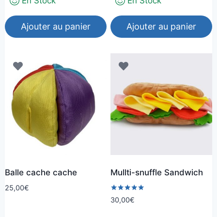
En Stock
En Stock
Ajouter au panier
Ajouter au panier
Balle cache cache
Mullti-snuffle Sandwich
25,00
€
Note
30,00
€
5.00
sur 5