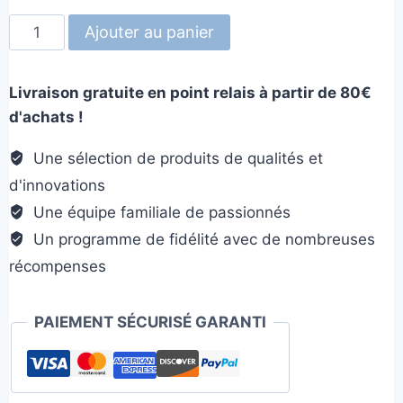
quantité
Ajouter au panier
de
Tapis
Livraison gratuite en point relais à partir de 80€
de
d'achats !
fouille
en
Une sélection de produits de qualités et
silicone
d'innovations
Trèfle
Une équipe familiale de passionnés
Un programme de fidélité avec de nombreuses
récompenses
PAIEMENT SÉCURISÉ GARANTI