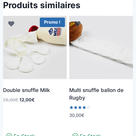
Produits similaires
Promo !
Double snuffle Milk
Multi snuffle ballon de
Rugby
Le
Le
25,00
€
12,00
€
prix
prix
initial
actuel
Note
30,00
€
4.00
était :
est :
sur 5
25,00€.
12,00€.