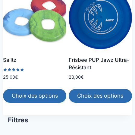
plusieurs
variations.
Les
options
peuvent
être
choisies
Sailtz
Frisbee PUP Jawz Ultra-
sur
Résistant
la
Note
23,00
€
25,00
€
page
5.00
sur 5
du
produit
Choix des options
Choix des options
Ce
Ce
produit
produit
Filtres
a
a
plusieurs
plusieurs