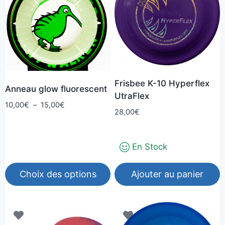
Frisbee K-10 Hyperflex
Anneau glow fluorescent
UtraFlex
Plage
10,00
€
–
15,00
€
28,00
€
de
prix :
10,00€
En Stock
à
15,00€
Choix des options
Ajouter au panier
Ce
produit
a