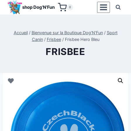
Aller
shop Dog'N'Fun
0
au
contenu
Accueil
/
Bienvenue sur la Boutique Dog’N’Fun
/
Sport
Canin
/
Frisbee
/
Frisbee Hero Bleu
FRISBEE