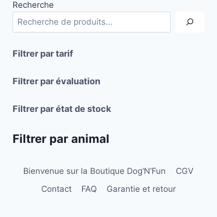
Recherche
variations.
variations.
Les
Les
options
options
peuvent
peuvent
Filtrer par tarif
être
être
choisies
choisies
Filtrer par évaluation
sur
sur
la
la
Filtrer par état de stock
page
page
du
du
Filtrer par animal
produit
produit
Bienvenue sur la Boutique Dog’N’Fun
CGV
Contact
FAQ
Garantie et retour