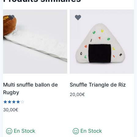
Multi snuffle ballon de
Snuffle Triangle de Riz
Rugby
20,00
€
Note
30,00
€
4.00
sur 5
En Stock
En Stock