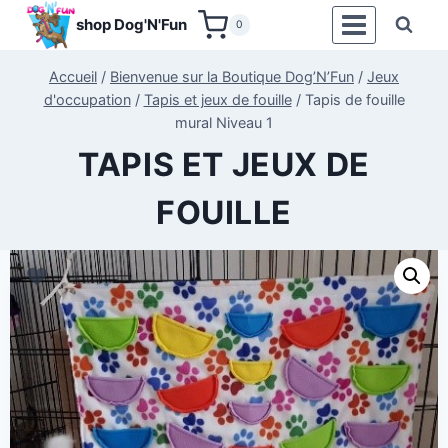
Aller
shop Dog'N'Fun
0
au
contenu
Accueil
/
Bienvenue sur la Boutique Dog’N’Fun
/
Jeux
d'occupation
/
Tapis et jeux de fouille
/
Tapis de fouille
mural Niveau 1
TAPIS ET JEUX DE
FOUILLE