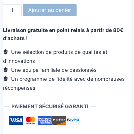
quantité
Ajouter au panier
de
Tapis
Livraison gratuite en point relais à partir de 80€
de
d'achats !
fouille
mural
Une sélection de produits de qualités et
Niveau
d'innovations
1
Une équipe familiale de passionnés
Un programme de fidélité avec de nombreuses
récompenses
PAIEMENT SÉCURISÉ GARANTI