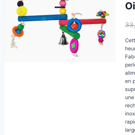
O
33
Cet
heu
Fabr
perl
alim
en 
sup
une
rec
inox
rap
lar