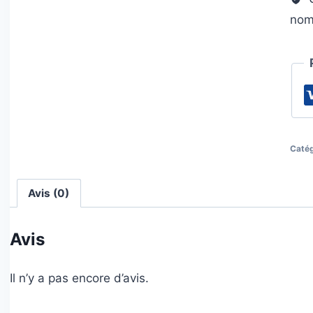
Gra
nom
Ois
Catég
Avis (0)
Avis
Il n’y a pas encore d’avis.