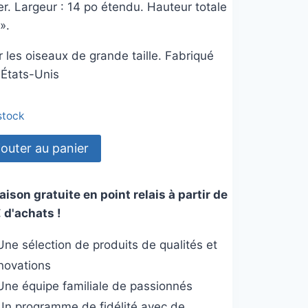
er. Largeur : 14 po étendu. Hauteur totale
 ».
 les oiseaux de grande taille. Fabriqué
 États-Unis
 stock
tité
jouter au panier
oter
aison gratuite en point relais à partir de
 d'achats !
pendu
ne sélection de produits de qualités et
nnovations
m
ne équipe familiale de passionnés
n programme de fidélité avec de