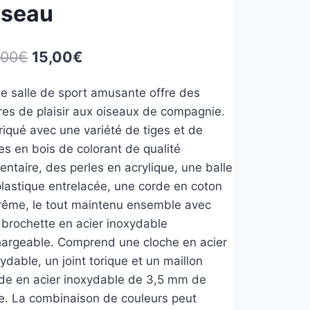
iseau
Le
Le
,00
€
15,00
€
prix
prix
te salle de sport amusante offre des
initial
actuel
res de plaisir aux oiseaux de compagnie.
était :
est :
iqué avec une variété de tiges et de
33,00€.
15,00€.
es en bois de colorant de qualité
entaire, des perles en acrylique, une balle
plastique entrelacée, une corde en coton
rême, le tout maintenu ensemble avec
 brochette en acier inoxydable
hargeable. Comprend une cloche en acier
ydable, un joint torique et un maillon
ide en acier inoxydable de 3,5 mm de
ge. La combinaison de couleurs peut