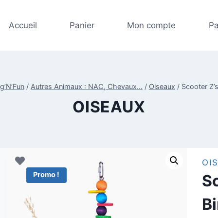
Accueil
Panier
Mon compte
Pa
og’N’Fun
/
Autres Animaux : NAC, Chevaux...
/
Oiseaux
/
Scooter Z’
OISEAUX
OI
Promo !
S
B