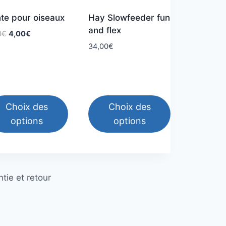
te pour oiseaux
Hay Slowfeeder fun
and flex
Le
Le
0
€
4,00
€
prix
prix
34,00
€
initial
actuel
était :
est :
8,00€.
4,00€.
Choix des
Choix des
options
options
Ce
duit
produit
a
tie et retour
sieurs
plusieurs
iations.
variations.
Les
ions
options