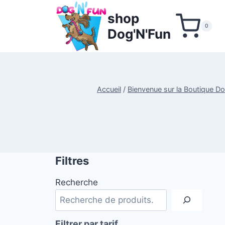
Aller
shop
au
0
Dog'N'Fun
contenu
Accueil
/
Bienvenue sur la Boutique D
Filtres
Recherche
Filtrer par tarif