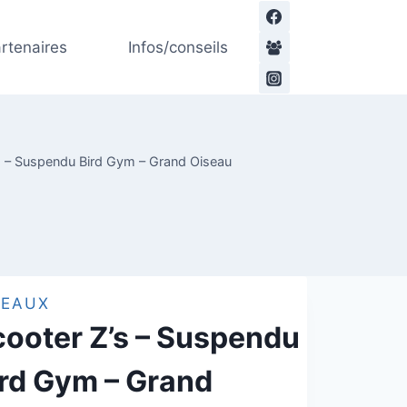
prix
prix
de
initial
actuel
Scooter
rtenaires
Infos/conseils
était :
est :
Z's
33,00€.
15,00€.
-
Suspendu
Bird
Gym
s – Suspendu Bird Gym – Grand Oiseau
-
Grand
Oiseau
SEAUX
cooter Z’s – Suspendu
ird Gym – Grand