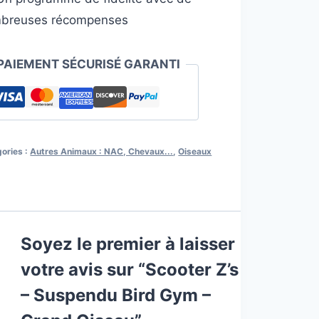
nd
breuses récompenses
eau
PAIEMENT SÉCURISÉ GARANTI
ories :
Autres Animaux : NAC, Chevaux...
,
Oiseaux
Soyez le premier à laisser
votre avis sur “Scooter Z’s
– Suspendu Bird Gym –