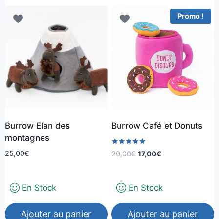
Promo !
Burrow Elan des
Burrow Café et Donuts
montagnes
Note
Le
Le
25,00
€
20,00
€
17,00
€
5.00
prix
prix
sur 5
initial
actuel
En Stock
En Stock
était :
est :
20,00€.
17,00€.
Ajouter au panier
Ajouter au panier