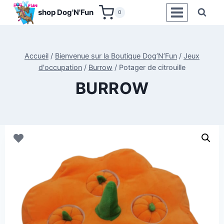
Aller
shop Dog'N'Fun
0
au
contenu
Accueil
/
Bienvenue sur la Boutique Dog’N’Fun
/
Jeux
d'occupation
/
Burrow
/
Potager de citrouille
BURROW