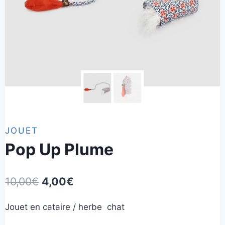
JOUET
Pop Up Plume
Le
Le
10,00
€
4,00
€
prix
prix
Jouet en cataire / herbe chat
initial
actuel