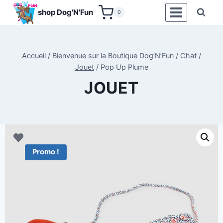
Aller
shop Dog'N'Fun
0
au
contenu
Accueil
/
Bienvenue sur la Boutique Dog’N’Fun
/
Chat
/
Jouet
/
Pop Up Plume
JOUET
Promo !