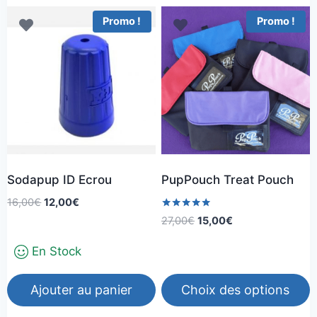
Promo !
Promo !
Sodapup ID Ecrou
PupPouch Treat Pouch
Le
Le
16,00
€
12,00
€
prix
prix
Note
Le
Le
27,00
€
15,00
€
5.00
initial
actuel
prix
prix
sur 5
En Stock
était :
est :
initial
actuel
16,00€.
12,00€.
était :
est :
27,00€.
15,00€.
Ajouter au panier
Choix des options
Ce