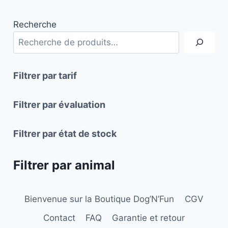
plusieurs
plusieurs
Recherche
variations.
variations.
Les
Les
options
options
peuvent
peuvent
Filtrer par tarif
être
être
choisies
choisies
Filtrer par évaluation
sur
sur
la
la
Filtrer par état de stock
page
page
du
du
Filtrer par animal
produit
produit
Bienvenue sur la Boutique Dog’N’Fun
CGV
Contact
FAQ
Garantie et retour