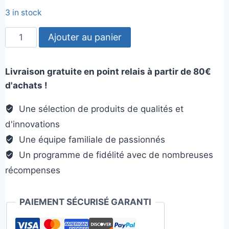
était :
est :
3 in stock
10,00€.
4,00€.
quantité
Ajouter au panier
de
Pop
Livraison gratuite en point relais à partir de 80€
Up
d'achats !
Plume
Une sélection de produits de qualités et
d'innovations
Une équipe familiale de passionnés
Un programme de fidélité avec de nombreuses
récompenses
PAIEMENT SÉCURISÉ GARANTI