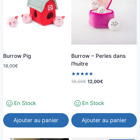
Burrow Pig
Burrow – Perles dans
l’huitre
18,00
€
Note
Le
Le
18,00
€
12,00
€
5.00
prix
prix
sur 5
initial
actuel
En Stock
En Stock
était :
est :
18,00€.
12,00€.
Ajouter au panier
Ajouter au panier