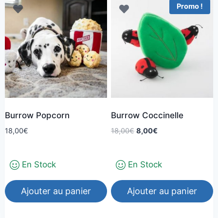
Promo !
Burrow Popcorn
Burrow Coccinelle
Le
Le
18,00
€
18,00
€
8,00
€
prix
prix
initial
actuel
En Stock
En Stock
était :
est :
18,00€.
8,00€.
Ajouter au panier
Ajouter au panier