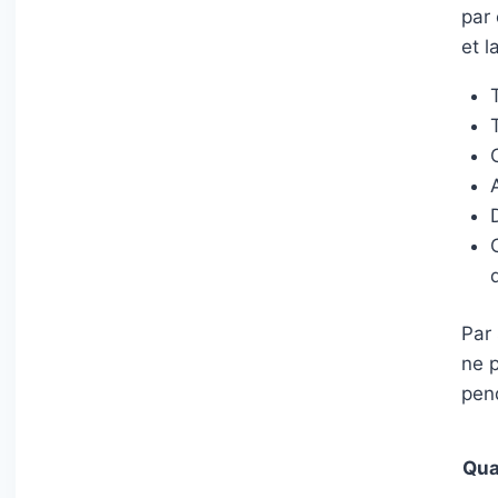
par 
et l
D
Par
ne p
pend
Qua