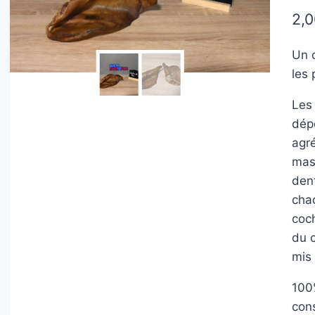
sur 
2,
sur
nota
clie
Un 
les 
Les
dépô
agr
mas
dent
cha
coch
du c
mis
100%
con