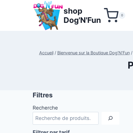
Aller
shop
au
0
Dog'N'Fun
contenu
Accueil
/
Bienvenue sur la Boutique Dog’N’Fun
/
Filtres
Recherche
Filtrer par tarif