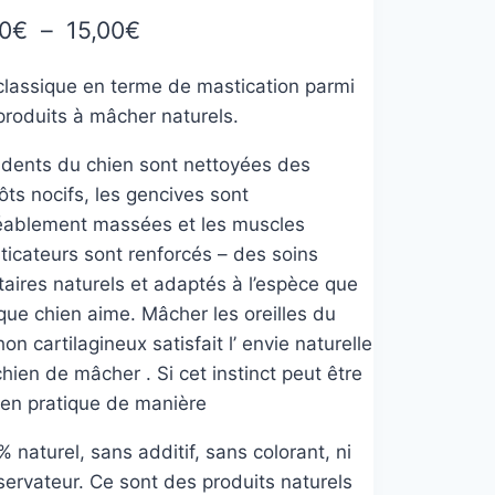
5 basé
Plage
00
€
–
15,00
€
tion
de
nt
classique en terme de mastication parmi
prix :
produits à mâcher naturels.
2,00€
 dents du chien sont nettoyées des
à
ts nocifs, les gencives sont
15,00€
éablement massées et les muscles
ticateurs sont renforcés – des soins
aires naturels et adaptés à l’espèce que
que chien aime. Mâcher les oreilles du
on cartilagineux satisfait l’ envie naturelle
hien de mâcher . Si cet instinct peut être
 en pratique de manière
 naturel, sans additif, sans colorant, ni
servateur. Ce sont des produits naturels