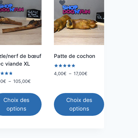
zle/nerf de bœuf
Patte de cochon
c viande XL
Note
Plage
4,00
€
–
17,00
€
4.75
de
Plage
00
€
–
105,00
€
sur 5
prix :
de
5
4,00€
prix :
Choix des
Choix des
à
13,00€
options
options
17,00€
à
105,00€
Ce
duit
produit
a