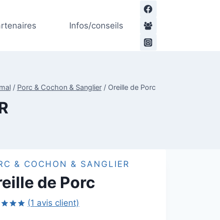
de
prix :
rtenaires
Infos/conseils
2,00€
à
15,00€
imal
/
Porc & Cochon & Sanglier
/
Oreille de Porc
R
RC & COCHON & SANGLIER
eille de Porc
(
1
avis client)
é
5.00