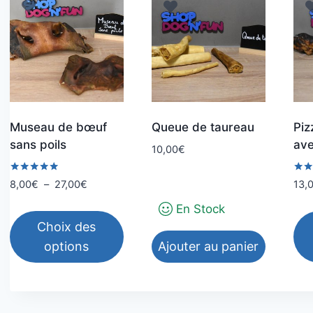
Museau de bœuf
Queue de taureau
Piz
sans poils
ave
10,00
€
Note
Note
Plage
8,00
€
–
27,00
€
13,
5.00
4.67
de
sur 5
sur 
En Stock
prix :
Choix des
8,00€
options
Ajouter au panier
à
27,00€
Ce
Ce
produit
pro
a
a