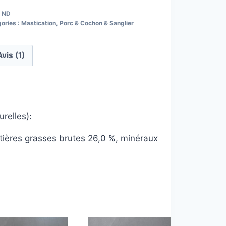
:
ND
ories :
Mastication
,
Porc & Cochon & Sanglier
Avis (1)
urelles):
tières grasses brutes 26,0 %, minéraux