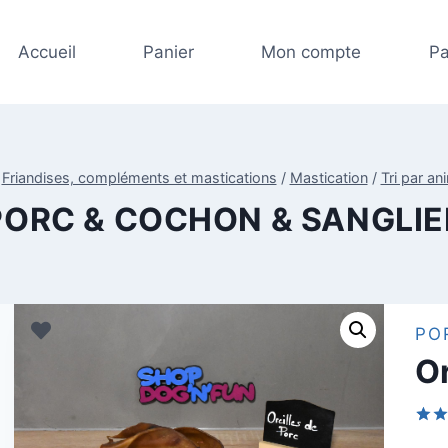
Accueil
Panier
Mon compte
Pa
Friandises, compléments et mastications
/
Mastication
/
Tri par an
PORC & COCHON & SANGLIE
PO
Or
Not
1