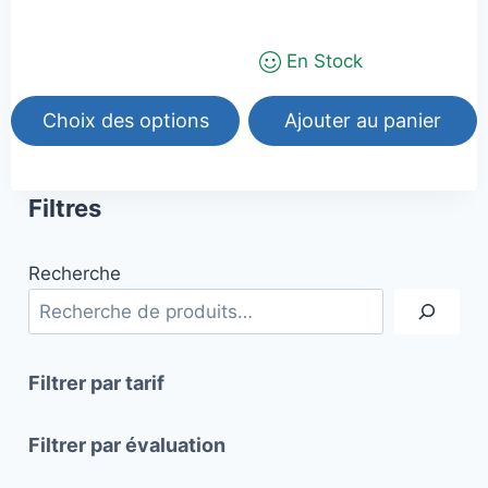
de
prix :
En Stock
45,00€
à
55,00€
Choix des options
Ajouter au panier
Ce
produit
Filtres
a
plusieurs
Recherche
variations.
Les
options
peuvent
Filtrer par tarif
être
choisies
Filtrer par évaluation
sur
la