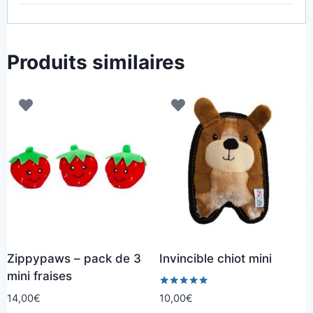
Produits similaires
Zippypaws – pack de 3
Invincible chiot mini
mini fraises
Note
14,00
€
10,00
€
5.00