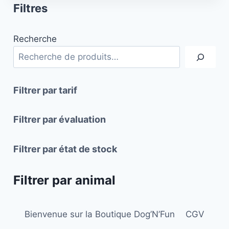
Filtres
a
plusieurs
Recherche
variations.
Les
options
peuvent
Filtrer par tarif
être
choisies
Filtrer par évaluation
sur
la
Filtrer par état de stock
page
du
Filtrer par animal
produit
Bienvenue sur la Boutique Dog’N’Fun
CGV