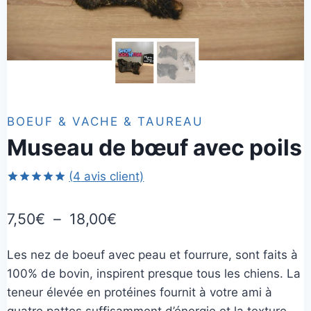
BOEUF & VACHE & TAUREAU
Museau de bœuf avec poils
(
4
avis client)
Noté
4
5.00
sur 5 basé
Plage
7,50
€
–
18,00
€
sur
notations
de
client
Les nez de boeuf avec peau et fourrure, sont faits à
prix :
100% de bovin, inspirent presque tous les chiens. La
7,50€
teneur élevée en protéines fournit à votre ami à
quatre pattes suffisamment d’énergie et la texture