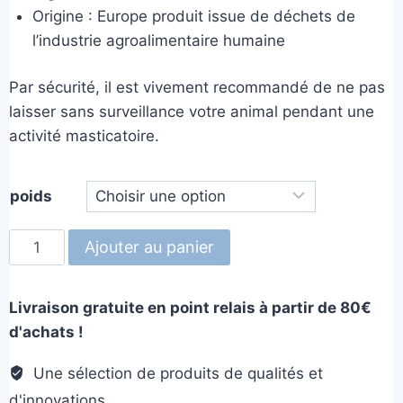
Origine : Europe produit issue de déchets de
l’industrie agroalimentaire humaine
Par sécurité, il est vivement recommandé de ne pas
laisser sans surveillance votre animal pendant une
activité masticatoire.
poids
quantité
Ajouter au panier
de
Museau
Livraison gratuite en point relais à partir de 80€
de
d'achats !
bœuf
avec
Une sélection de produits de qualités et
poils
d'innovations