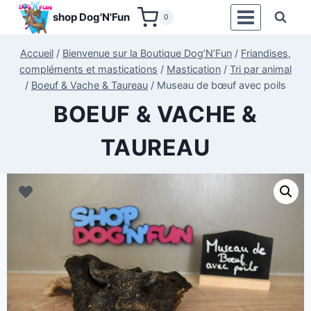
Aller
shop Dog'N'Fun
0
au
contenu
Accueil
/
Bienvenue sur la Boutique Dog’N’Fun
/
Friandises,
compléments et mastications
/
Mastication
/
Tri par animal
/
Boeuf & Vache & Taureau
/
Museau de bœuf avec poils
BOEUF & VACHE &
TAUREAU