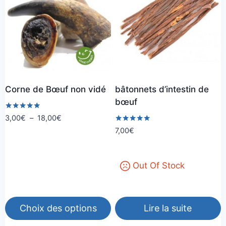
Corne de Bœuf non vidé
bâtonnets d’intestin de
bœuf
Note
Plage
3,00
€
–
18,00
€
5.00
de
Note
7,00
€
sur 5
5.00
prix :
sur 5
3,00€
à
Out Of Stock
18,00€
Choix des options
Lire la suite
Ce