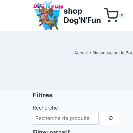
Aller
shop
au
0
Dog'N'Fun
contenu
Accueil
/
Bienvenue sur la Bo
Filtres
Recherche
Filtrer par tarif