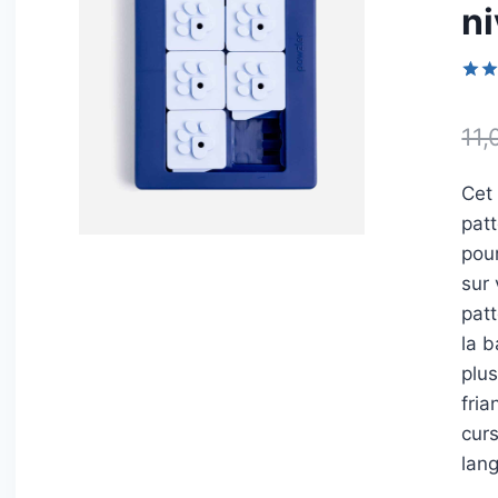
n
Not
1
sur 
11,
sur
nota
clie
Cet
patt
pou
sur 
pat
la b
plus
fria
cur
lang