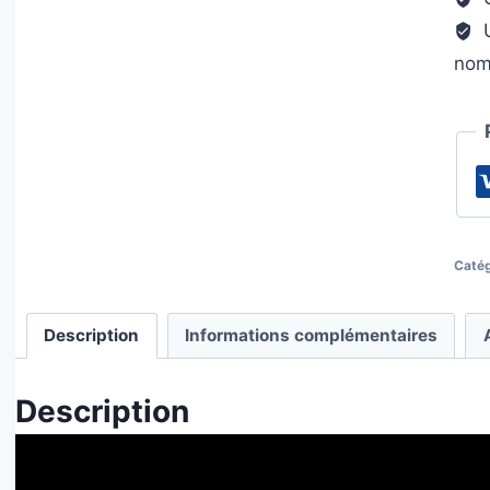
-
U
niv
nom
3
Catég
Description
Informations complémentaires
Description