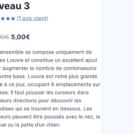
iveau 3
(
1
avis client)
é
5.00
5 basé
Le
Le
00
€
5,00
€
tion
prix
prix
nt
 ensemble se compose uniquement de
initial
actuel
es Louvre et constitue un excellent ajout
était :
est :
r augmenter le nombre de combinaisons
11,00€.
5,00€.
votre base. Louvre est notre plus grande
te à ce jour, occupant 6 emplacements sur
ase. Il faut pousser les curseurs dans
ieurs directions pour découvrir les
ndises qui se trouvent en dessous. Les
seurs peuvent être poussés avec le nez, la
ue ou la patte d’un chien.