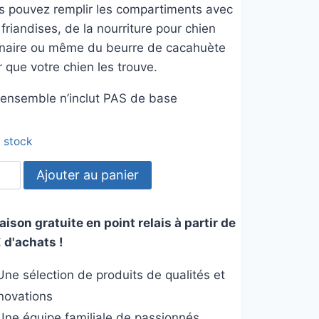
s pouvez remplir les compartiments avec
friandises, de la nourriture pour chien
inaire ou même du beurre de cacahuète
 que votre chien les trouve.
 ensemble n’inclut PAS de base
n stock
tité
Ajouter au panier
ules
aison gratuite en point relais à partir de
viduelles
 d'achats !
r
zler
ne sélection de produits de qualités et
nnovations
vre
ne équipe familiale de passionnés