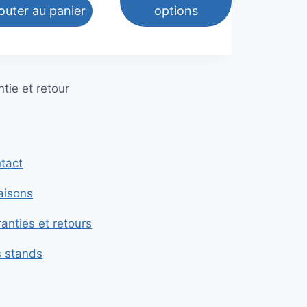
outer au panier
options
Ce
produit
a
tie et retour
plusieurs
variations.
Les
options
tact
peuvent
être
raisons
choisies
sur
anties et retours
la
s stands
page
du
produit