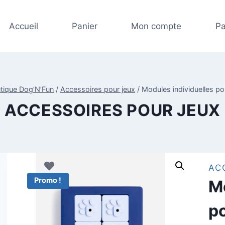
prix
prix
initia
actue
Accueil
Panier
Mon compte
Pa
était 
est :
11,00
5,00€
utique Dog’N’Fun
/
Accessoires pour jeux
/
Modules individuelles po
ACCESSOIRES POUR JEUX
AC
Promo !
Mo
po