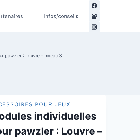
Modules
l
l
individuelles
rtenaires
Infos/conseils
:
pour
€.
.
pawzler
:
Louvre
-
ur pawzler : Louvre – niveau 3
niveau
3
CESSOIRES POUR JEUX
dules individuelles
ur pawzler : Louvre –