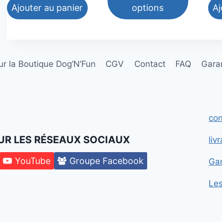
Ajouter au panier
options
Aj
Ce
produit
a
r la Boutique Dog’N’Fun
CGV
Contact
FAQ
Garan
plusieurs
variations.
Les
options
con
peuvent
être
UR LES RÉSEAUX SOCIAUX
liv
choisies
sur
YouTube
Groupe Facebook
Gar
la
Le
page
du
produit