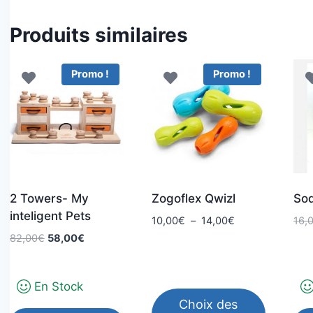
Produits similaires
Promo !
Promo !
2 Towers- My
Zogoflex Qwizl
So
inteligent Pets
Plage
10,00
€
–
14,00
€
16,
de
Le
Le
82,00
€
58,00
€
prix :
prix
prix
10,00€
initial
actuel
à
En Stock
était :
est :
14,00€
82,00€.
58,00€.
Choix des