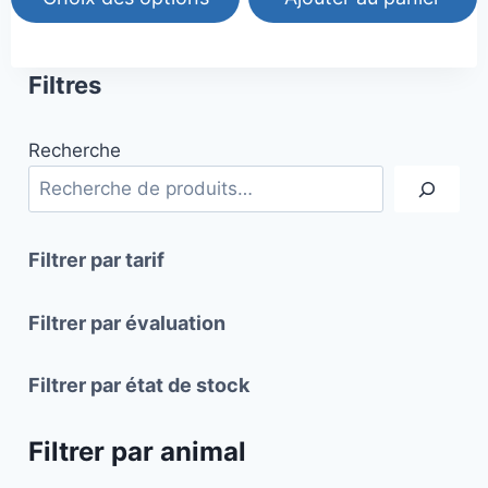
Ce
produit
Filtres
a
plusieurs
Recherche
variations.
Les
options
peuvent
Filtrer par tarif
être
choisies
Filtrer par évaluation
sur
la
Filtrer par état de stock
page
du
Filtrer par animal
produit