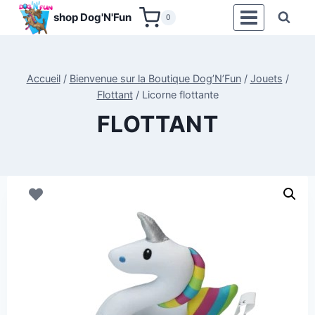
Aller
shop Dog'N'Fun
0
au
contenu
Accueil
/
Bienvenue sur la Boutique Dog’N’Fun
/
Jouets
/
Flottant
/
Licorne flottante
FLOTTANT