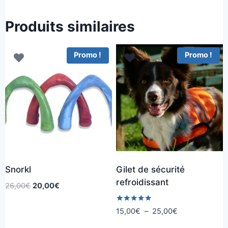
Produits similaires
Promo !
Promo !
Snorkl
Gilet de sécurité
refroidissant
Le
Le
26,00
€
20,00
€
prix
prix
initial
actuel
Note
Plage
15,00
€
–
25,00
€
5.00
était :
est :
de
sur 5