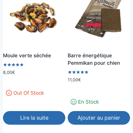
Moule verte séchée
Barre énergétique
Pemmikan pour chien
Note
8,00
€
5.00
Note
11,00
€
sur 5
5.00
sur 5
Out Of Stock
En Stock
Lire la suite
Ajouter au panier