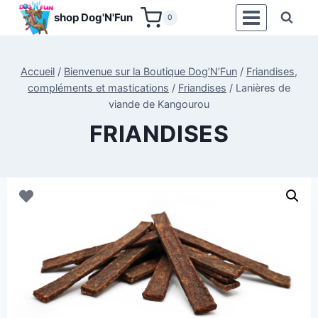
Aller
shop Dog'N'Fun
0
au
contenu
Accueil
/
Bienvenue sur la Boutique Dog’N’Fun
/
Friandises,
compléments et mastications
/
Friandises
/
Lanières de
viande de Kangourou
FRIANDISES