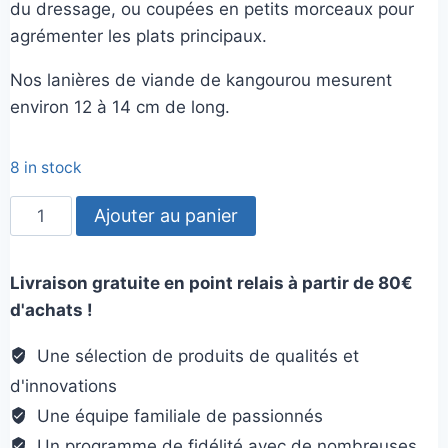
du dressage, ou coupées en petits morceaux pour
agrémenter les plats principaux.
Nos lanières de viande de kangourou mesurent
environ 12 à 14 cm de long.
8 in stock
quantité
Ajouter au panier
de
Lanières
Livraison gratuite en point relais à partir de 80€
de
d'achats !
viande
de
Une sélection de produits de qualités et
Kangourou
d'innovations
Une équipe familiale de passionnés
Un programme de fidélité avec de nombreuses