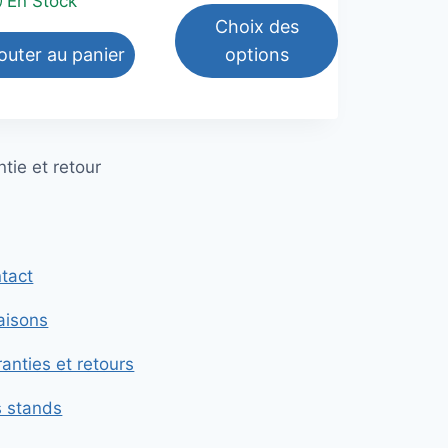
En Stock
30,00€
Choix des
outer au panier
options
Ce
produit
a
tie et retour
plusieurs
variations.
Les
options
tact
peuvent
être
raisons
choisies
sur
anties et retours
la
s stands
page
du