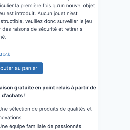
iculier la première fois qu’un nouvel objet
eu est introduit. Aucun jouet n’est
structible, veuillez donc surveiller le jeu
 des raisons de sécurité et retirer si
mé.
 stock
tité
jouter au panier
et
aison gratuite en point relais à partir de
 d'achats !
lle
te
ne sélection de produits de qualités et
nnovations
ne équipe familiale de passionnés