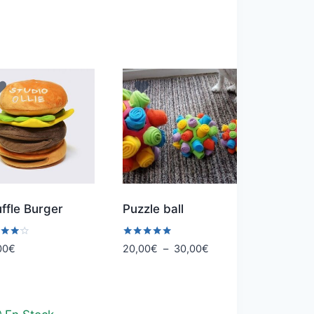
ffle Burger
Puzzle ball
Note
Plage
00
€
20,00
€
–
30,00
€
5.00
de
5
sur 5
prix :
20,00€
à