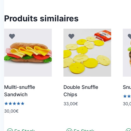
Produits similaires
Mullti-snuffle
Double Snuffle
Snu
Sandwich
Chips
Note
33,00
€
30,
4.00
Note
30,00
€
sur 
5.00
sur 5