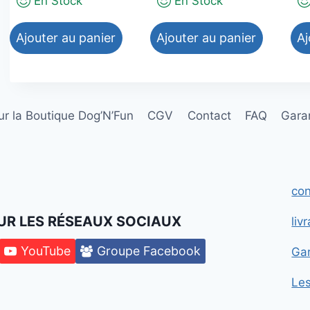
En Stock
En Stock
Ajouter au panier
Ajouter au panier
Aj
r la Boutique Dog’N’Fun
CGV
Contact
FAQ
Garan
con
UR LES RÉSEAUX SOCIAUX
liv
YouTube
Groupe Facebook
Gar
Le