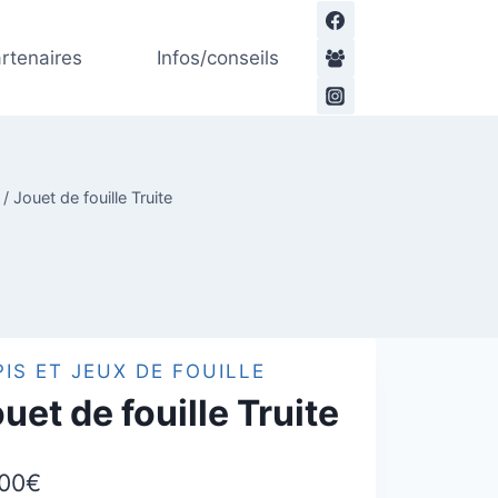
de
Jouet
rtenaires
Infos/conseils
de
fouille
Truite
/
Jouet de fouille Truite
PIS ET JEUX DE FOUILLE
uet de fouille Truite
,00
€