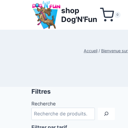
Aller
shop
au
0
Dog'N'Fun
contenu
Accueil
/
Bienvenue sur
Filtres
Recherche
Filtrer par tarif