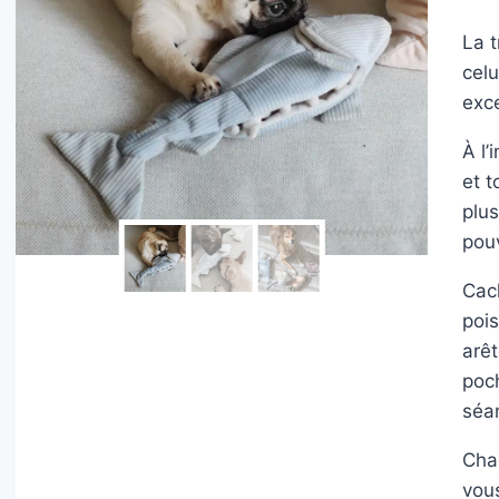
La t
celu
exce
À l’
et t
plu
pou
Cach
pois
arêt
poc
séa
Cha
vou