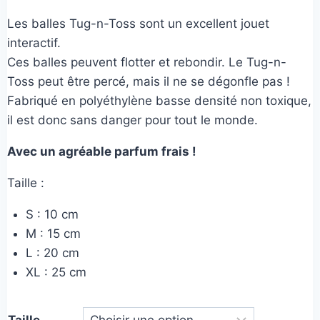
de
notations
client
Les balles Tug-n-Toss sont un excellent jouet
prix :
interactif.
15,00€
Ces balles peuvent flotter et rebondir. Le Tug-n-
à
Toss peut être percé, mais il ne se dégonfle pas !
Fabriqué en polyéthylène basse densité non toxique,
40,00€
il est donc sans danger pour tout le monde.
Avec un agréable parfum frais !
Taille :
S : 10 cm
M : 15 cm
L : 20 cm
XL : 25 cm
Taille