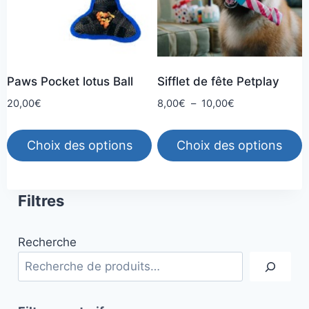
options
peuvent
être
choisies
Paws Pocket lotus Ball
Sifflet de fête Petplay
sur
la
Plage
20,00
€
8,00
€
–
10,00
€
de
page
prix :
du
Choix des options
Choix des options
8,00€
produit
à
Ce
Ce
10,00€
produit
produit
Filtres
a
a
plusieurs
plusieurs
Recherche
variations.
variations.
Les
Les
options
options
peuvent
peuvent