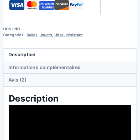
UGS :
ND
Catégories :
Balles
,
Jouets
,
Ultra- résistant
Description
Informations complémentaires
Avis (2)
Description