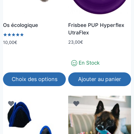
Os écologique
Frisbee PUP Hyperflex
UtraFlex
Note
23,00
€
10,00
€
5.00
sur 5
En Stock
Choix des options
Ajouter au panier
Ce
produit
a
plusieurs
variations.
Les