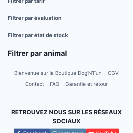
Filtrer par tarif
être
être
choisies
choisies
Filtrer par évaluation
sur
sur
la
la
Filtrer par état de stock
page
page
du
du
Filtrer par animal
produit
produit
Bienvenue sur la Boutique Dog’N’Fun
CGV
Contact
FAQ
Garantie et retour
RETROUVEZ NOUS SUR LES RÉSEAUX
SOCIAUX