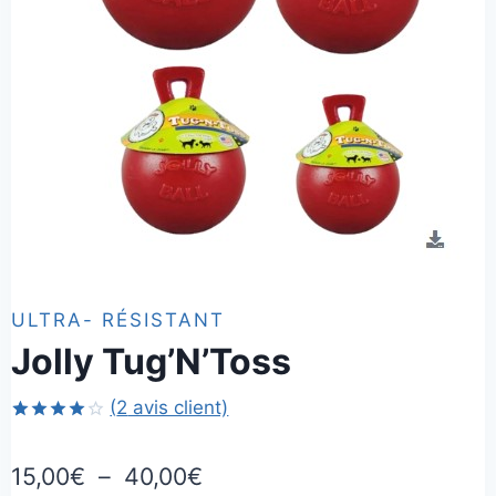
ULTRA- RÉSISTANT
Jolly Tug’N’Toss
(
2
avis client)
Noté
2
4.00
sur
Plage
15,00
€
–
40,00
€
5 basé
sur