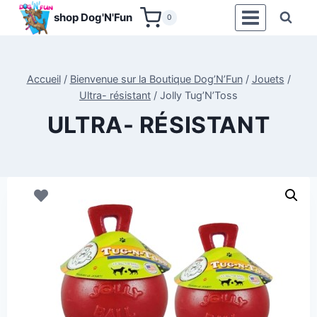
Aller
shop Dog'N'Fun
0
au
contenu
Accueil
/
Bienvenue sur la Boutique Dog’N’Fun
/
Jouets
/
Ultra- résistant
/
Jolly Tug’N’Toss
ULTRA- RÉSISTANT