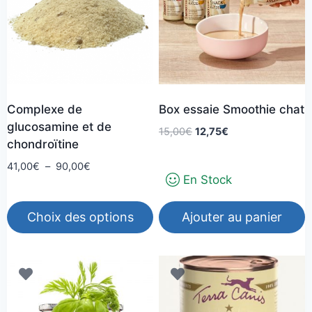
Complexe de
Box essaie Smoothie chat
glucosamine et de
Le
Le
15,00
€
12,75
€
chondroïtine
prix
prix
initial
actuel
Plage
41,00
€
–
90,00
€
En Stock
était :
est :
de
15,00€.
12,75€.
prix :
41,00€
Choix des options
Ajouter au panier
à
Ce
90,00€
produit
a
plusieurs