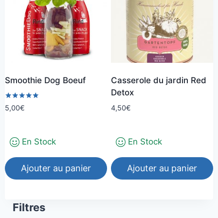
variations.
Les
options
peuvent
être
choisies
Smoothie Dog Boeuf
Casserole du jardin Red
sur
Detox
la
Note
4,50
€
5,00
€
page
5.00
sur 5
du
produit
En Stock
En Stock
Ajouter au panier
Ajouter au panier
Filtres