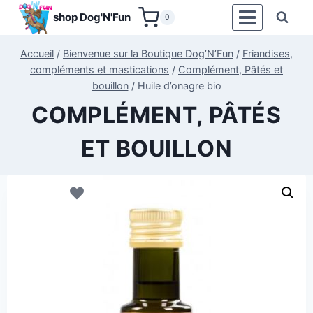
Aller
shop Dog'N'Fun
0
au
contenu
Accueil
/
Bienvenue sur la Boutique Dog’N’Fun
/
Friandises,
compléments et mastications
/
Complément, Pâtés et
bouillon
/
Huile d’onagre bio
COMPLÉMENT, PÂTÉS
ET BOUILLON