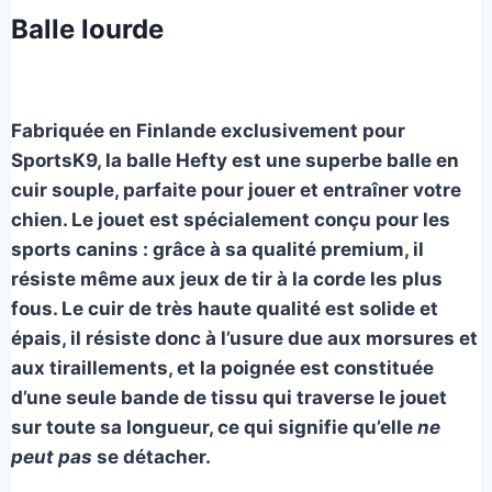
prix
prix
Balle lourde
initial
actuel
était :
est :
38,00€.
30,00€.
Fabriquée en Finlande exclusivement pour
SportsK9, la balle Hefty est une superbe balle en
cuir souple, parfaite pour jouer et entraîner votre
chien. Le jouet est spécialement conçu pour les
sports canins : grâce à sa qualité premium, il
résiste même aux jeux de tir à la corde les plus
fous. Le cuir de très haute qualité est solide et
épais, il résiste donc à l’usure due aux morsures et
aux tiraillements, et la poignée est constituée
d’une seule bande de tissu qui traverse le jouet
sur toute sa longueur, ce qui signifie qu’elle
ne
peut pas
se détacher.