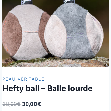
PEAU VÉRITABLE
Hefty ball – Balle lourde
Le
Le
38,00
€
30,00
€