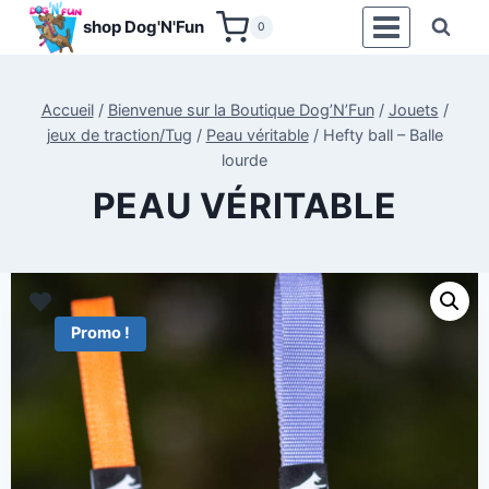
Aller
shop Dog'N'Fun
0
au
contenu
Accueil
/
Bienvenue sur la Boutique Dog’N’Fun
/
Jouets
/
jeux de traction/Tug
/
Peau véritable
/
Hefty ball – Balle
lourde
PEAU VÉRITABLE
Promo !