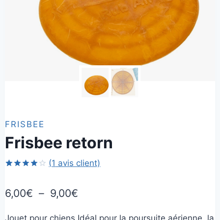
FRISBEE
Frisbee retorn
(
1
avis client)
Noté
1
4.00
sur
Plage
6,00
€
–
9,00
€
5 basé
sur
de
notation
client
Jouet pour chiens Idéal pour la poursuite aérienne, la