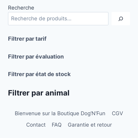
plusieurs
plusieurs
Recherche
variations.
variations.
Les
Les
options
options
peuvent
peuvent
Filtrer par tarif
être
être
choisies
choisies
Filtrer par évaluation
sur
sur
la
la
Filtrer par état de stock
page
page
du
du
Filtrer par animal
produit
produit
Bienvenue sur la Boutique Dog’N’Fun
CGV
Contact
FAQ
Garantie et retour