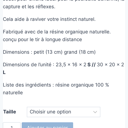
prix :
capture et les réflexes.
6,00€
Cela aide à raviver votre instinct naturel.
à
9,00€
Fabriqué avec de la résine organique naturelle.
conçu pour le tir à longue distance
Dimensions : petit (13 cm) grand (18 cm)
Dimensions de l’unité : 23,5 x 16 x 2
S //
30 x 20 x 2
L
Liste des ingrédients : résine organique 100 %
naturelle
Taille
quantité
Ajouter au panier