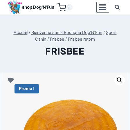
Aller
shop Dog'N'Fun
0
au
contenu
Accueil
/
Bienvenue sur la Boutique Dog’N’Fun
/
Sport
Canin
/
Frisbee
/
Frisbee retorn
FRISBEE
Promo !