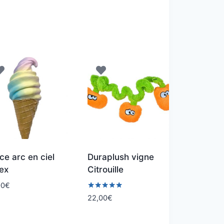
ce arc en ciel
Duraplush vigne
ex
Citrouille
00
€
Note
22,00
€
5.00
sur 5