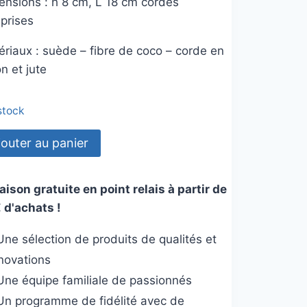
ensions : h 8 cm, L 18 cm cordes
prises
ériaux : suède – fibre de coco – corde en
n et jute
 stock
tité
jouter au panier
le
aison gratuite en point relais à partir de
 d'achats !
m
r
ne sélection de produits de qualités et
ts
nnovations
ens
ne équipe familiale de passionnés
n programme de fidélité avec de