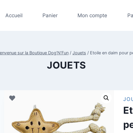
Accueil
Panier
Mon compte
Pa
ienvenue sur la Boutique Dog’N’Fun
/
Jouets
/
Etoile en daim pour p
JOUETS
JO
Et
pe