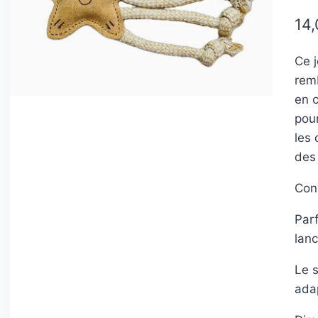
14,
Ce 
rem
en c
pour
les
des
Conv
Parf
lanc
Le 
ada