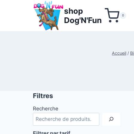
Aller
shop
au
0
Dog'N'Fun
contenu
Accueil
/
B
Filtres
Recherche
Filtrer par tarif