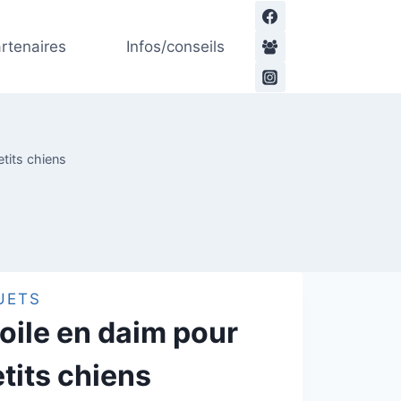
de
Etoile
rtenaires
Infos/conseils
en
daim
pour
petits
chiens
etits chiens
UETS
oile en daim pour
tits chiens