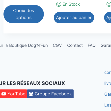
En Stock
Choix des
options
Ajouter au panier
Aj
Ce
produit
a
r la Boutique Dog’N’Fun
CGV
Contact
FAQ
Garan
plusieurs
variations.
Les
options
con
peuvent
être
UR LES RÉSEAUX SOCIAUX
liv
choisies
sur
YouTube
Groupe Facebook
Gar
la
Le
page