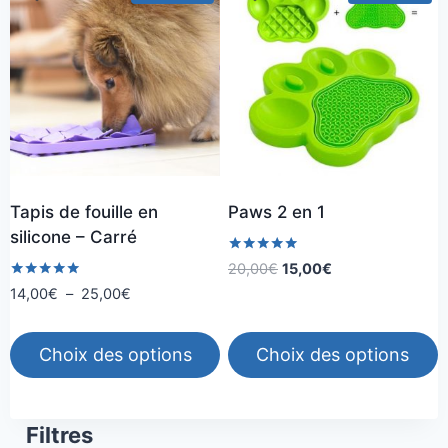
Tapis de fouille en
Paws 2 en 1
silicone – Carré
Note
Le
Le
20,00
€
15,00
€
5.00
prix
prix
Note
Plage
14,00
€
–
25,00
€
sur 5
5.00
initial
actuel
de
sur 5
était :
est :
prix :
Choix des options
Choix des options
20,00€.
15,00€.
14,00€
à
Ce
Ce
25,00€
produit
produit
Filtres
a
a