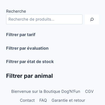
plusieurs
plusieurs
Recherche
variations.
variations.
Les
Les
options
options
peuvent
peuvent
Filtrer par tarif
être
être
choisies
choisies
Filtrer par évaluation
sur
sur
la
la
Filtrer par état de stock
page
page
du
du
Filtrer par animal
produit
produit
Bienvenue sur la Boutique Dog’N’Fun
CGV
Contact
FAQ
Garantie et retour