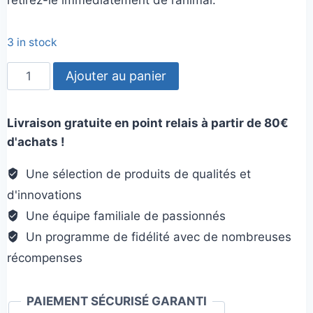
retirez-le immédiatement de l’animal.
3 in stock
quantité
Ajouter au panier
de
Ebowl
Livraison gratuite en point relais à partir de 80€
Tasse
d'achats !
à
café
Une sélection de produits de qualités et
d'innovations
Une équipe familiale de passionnés
Un programme de fidélité avec de nombreuses
récompenses
PAIEMENT SÉCURISÉ GARANTI