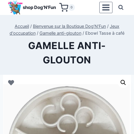
Aller
shop Dog'N'Fun
0
au
contenu
Accueil
/
Bienvenue sur la Boutique Dog’N’Fun
/
Jeux
d'occupation
/
Gamelle anti-glouton
/
Ebowl Tasse à café
GAMELLE ANTI-
GLOUTON