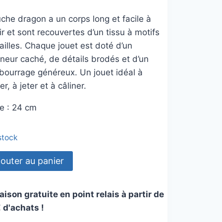
che dragon a un corps long et facile à
ir et sont recouvertes d’un tissu à motifs
ailles. Chaque jouet est doté d’un
neur caché, de détails brodés et d’un
bourrage généreux. Un jouet idéal à
er, à jeter et à câliner.
le : 24 cm
 stock
tité
jouter au panier
gon
aison gratuite en point relais à partir de
e
 d'achats !