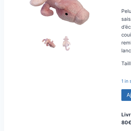
Pelu
sais
d’éc
coui
rem
lanc
Tail
1 in
quan
A
de
Dra
Livr
Ros
80€