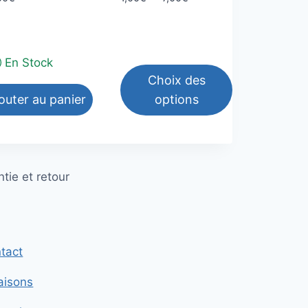
de
prix :
1,00€
à
En Stock
7,00€
Choix des
outer au panier
options
Ce
produit
a
tie et retour
plusieurs
variations.
Les
options
tact
peuvent
être
raisons
choisies