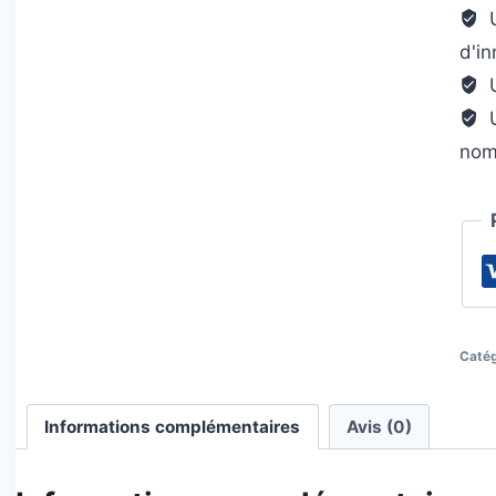
U
d'i
U
U
nom
Catég
Informations complémentaires
Avis (0)