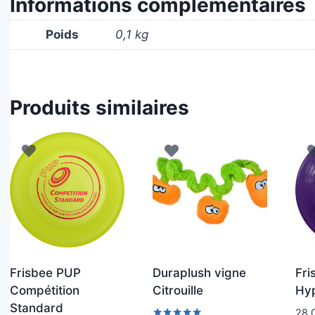
Informations complémentaires
Poids
0,1 kg
Produits similaires
Frisbee PUP
Duraplush vigne
Fri
Compétition
Citrouille
Hyp
Standard
28,