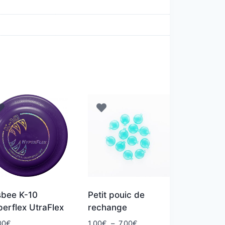
sbee K-10
Petit pouic de
erflex UtraFlex
rechange
Plage
00
€
1,00
€
–
7,00
€