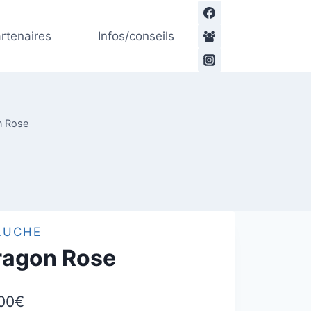
de
Dragon
rtenaires
Infos/conseils
Rose
n Rose
LUCHE
ragon Rose
00
€