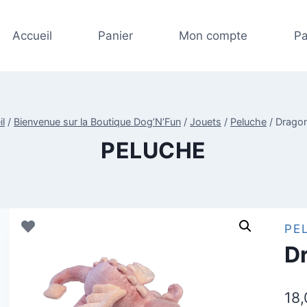
Accueil
Panier
Mon compte
Pa
il
/
Bienvenue sur la Boutique Dog’N’Fun
/
Jouets
/
Peluche
/
Drago
PELUCHE
PE
D
18,