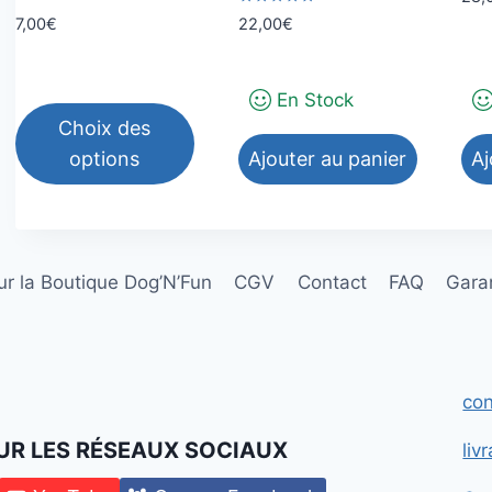
Note
7,00
€
22,00
€
5.00
sur 5
En Stock
Choix des
options
Ajouter au panier
Aj
Ce
produit
a
r la Boutique Dog’N’Fun
CGV
Contact
FAQ
Garan
plusieurs
variations.
Les
options
con
peuvent
être
UR LES RÉSEAUX SOCIAUX
liv
choisies