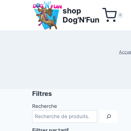
Aller
shop
au
0
Dog'N'Fun
contenu
Accue
Filtres
Recherche
Filtrer par tarif