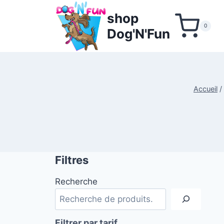
Aller
shop
au
0
Dog'N'Fun
contenu
Accueil
/
Filtres
Recherche
Filtrer par tarif