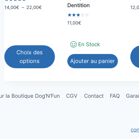
Dentition
Note
Plage
12,
14,00
€
–
22,00
€
5.00
de
sur 5
prix :
Note
11,00
€
3.00
14,00€
sur 5
à
22,00€
En Stock
Choix des
options
Ajouter au panier
Ce
Ce
produit
pro
a
a
r la Boutique Dog’N’Fun
CGV
Contact
FAQ
Garan
plusieurs
plu
variations.
var
Les
Les
options
opt
con
peuvent
peu