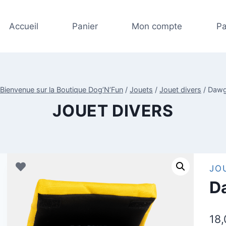
Accueil
Panier
Mon compte
Pa
Bienvenue sur la Boutique Dog’N’Fun
/
Jouets
/
Jouet divers
/
Dawg
JOUET DIVERS
JO
D
18,