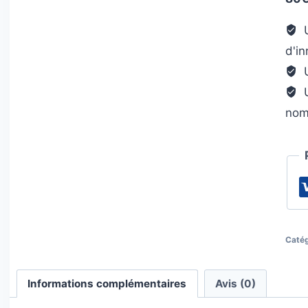
U
d'i
U
U
nom
Catég
Informations complémentaires
Avis (0)