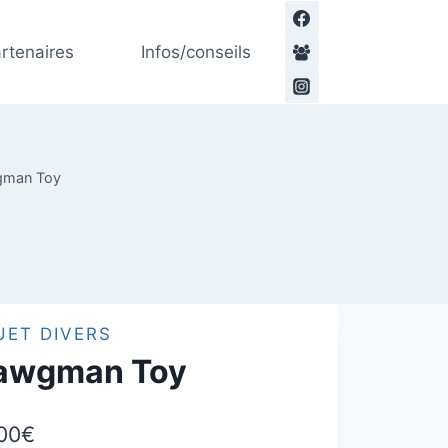
Dawgman
Toy
rtenaires
Infos/conseils
man Toy
UET DIVERS
awgman Toy
00
€