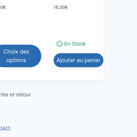
00
€
16,00
€
En Stock
Choix des
options
Ajouter au panier
duit
tie et retour
sieurs
iations.
ions
tact
vent